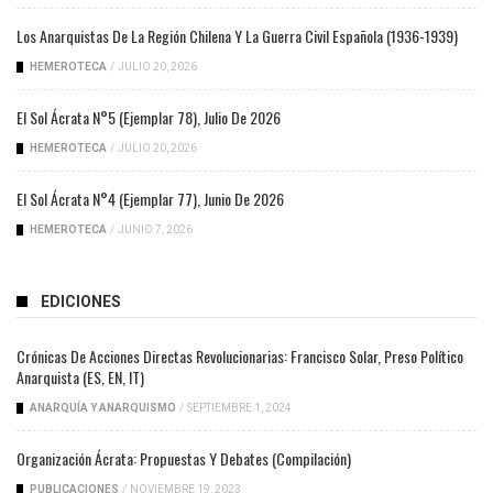
Los Anarquistas De La Región Chilena Y La Guerra Civil Española (1936-1939)
HEMEROTECA
/
JULIO 20, 2026
El Sol Ácrata N°5 (ejemplar 78), Julio De 2026
HEMEROTECA
/
JULIO 20, 2026
El Sol Ácrata N°4 (ejemplar 77), Junio De 2026
HEMEROTECA
/
JUNIO 7, 2026
EDICIONES
Crónicas De Acciones Directas Revolucionarias: Francisco Solar, Preso Político
Anarquista (ES, EN, IT)
ANARQUÍA Y ANARQUISMO
/
SEPTIEMBRE 1, 2024
Organización Ácrata: Propuestas Y Debates (compilación)
PUBLICACIONES
/
NOVIEMBRE 19, 2023