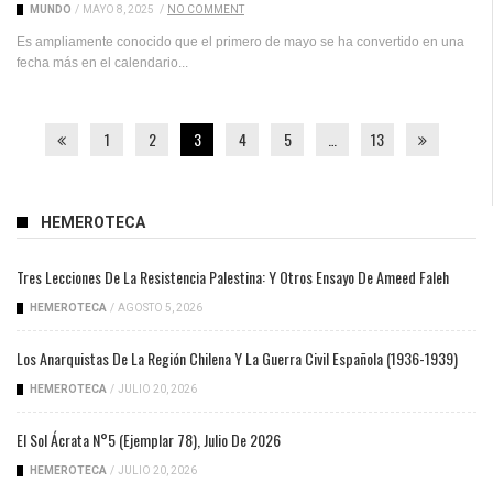
MUNDO
/
MAYO 8, 2025
/
NO COMMENT
Es ampliamente conocido que el primero de mayo se ha convertido en una
fecha más en el calendario...
1
2
3
4
5
…
13
HEMEROTECA
Tres Lecciones De La Resistencia Palestina: Y Otros Ensayo De Ameed Faleh
HEMEROTECA
/
AGOSTO 5, 2026
Los Anarquistas De La Región Chilena Y La Guerra Civil Española (1936-1939)
HEMEROTECA
/
JULIO 20, 2026
El Sol Ácrata N°5 (ejemplar 78), Julio De 2026
HEMEROTECA
/
JULIO 20, 2026