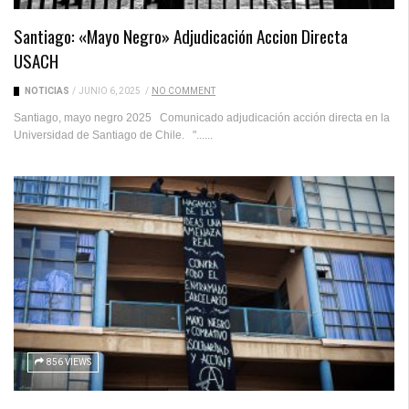
Santiago: «Mayo Negro» Adjudicación Accion Directa
USACH
NOTICIAS
/
JUNIO 6, 2025
/
NO COMMENT
Santiago, mayo negro 2025 Comunicado adjudicación acción directa en la
Universidad de Santiago de Chile. "......
856 VIEWS