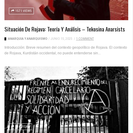
1571 VIEWS
Situación De Rojava: Teoría Y Análisis – Tekosina Anarsists
ANARQUÍA Y ANARQUISMO
/
JUNIO 15, 2025
/
1 COMMENT
Introducción: Breve resumen del contexto geopolítico de Rojava. El contexto
de Rojava, Kurdistán occidental, no puede entenderse sin...
946 VIEWS