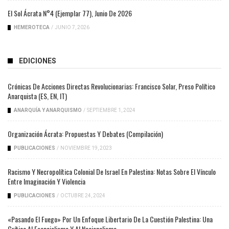
El Sol Ácrata N°4 (ejemplar 77), Junio De 2026
HEMEROTECA
/
JUNIO 7, 2026
EDICIONES
Crónicas De Acciones Directas Revolucionarias: Francisco Solar, Preso Político
Anarquista (ES, EN, IT)
ANARQUÍA Y ANARQUISMO
/
SEPTIEMBRE 1, 2024
Organización Ácrata: Propuestas Y Debates (compilación)
PUBLICACIONES
/
NOVIEMBRE 19, 2023
Racismo Y Necropolítica Colonial De Israel En Palestina: Notas Sobre El Vínculo
Entre Imaginación Y Violencia
PUBLICACIONES
/
OCTUBRE 24, 2024
«Pasando El Fuego» Por Un Enfoque Libertario De La Cuestión Palestina: Una
Crítica Al Esencialismo Y Al Nacionalismo