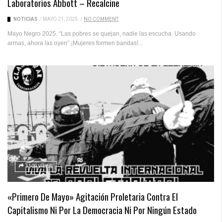
Laboratorios Abbott – Recalcine
NOTICIAS
/
MAYO 21, 2025
/
NO COMMENT
Mayo Negro 2025. “Las pobres se quejan, nadie las escucha. Usando
armas, ahora las oyen” ¡Mujeres formen bandas!...
1109 VIEWS
«Primero De Mayo» Agitación Proletaria Contra El
Capitalismo Ni Por La Democracia Ni Por Ningún Estado