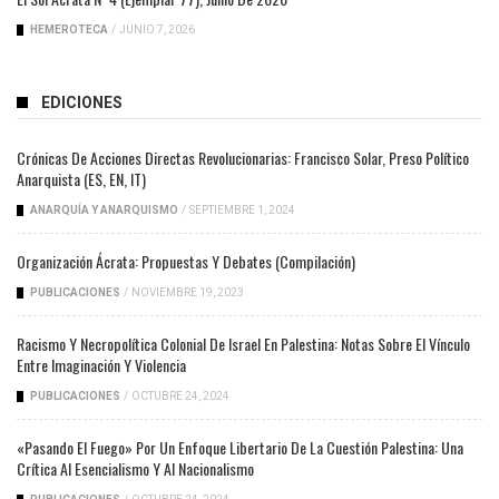
HEMEROTECA
/
JUNIO 7, 2026
EDICIONES
Crónicas De Acciones Directas Revolucionarias: Francisco Solar, Preso Político
Anarquista (ES, EN, IT)
ANARQUÍA Y ANARQUISMO
/
SEPTIEMBRE 1, 2024
Organización Ácrata: Propuestas Y Debates (compilación)
PUBLICACIONES
/
NOVIEMBRE 19, 2023
Racismo Y Necropolítica Colonial De Israel En Palestina: Notas Sobre El Vínculo
Entre Imaginación Y Violencia
PUBLICACIONES
/
OCTUBRE 24, 2024
«Pasando El Fuego» Por Un Enfoque Libertario De La Cuestión Palestina: Una
Crítica Al Esencialismo Y Al Nacionalismo