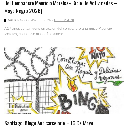
Del Compañero Mauricio Morales» Ciclo De Actividades –
Mayo Negro 2026]
ACTIVIDADES
/
MAYO 13, 2026
/
NO COMMENT
A 17 años de la muerte en acción del compañero anárquico Mauricio
Morales, cuando se disponía a atacar...
396 VIEWS
Santiago: Bingo Anticarcelario – 16 De Mayo