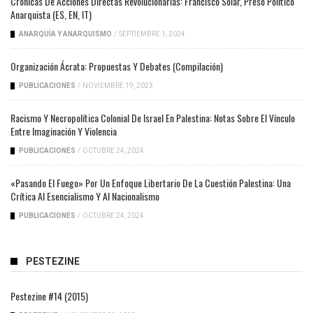
Crónicas De Acciones Directas Revolucionarias: Francisco Solar, Preso Político
Anarquista (ES, EN, IT)
ANARQUÍA Y ANARQUISMO
/
SEPTIEMBRE 1, 2024
Organización Ácrata: Propuestas Y Debates (compilación)
PUBLICACIONES
/
NOVIEMBRE 19, 2023
Racismo Y Necropolítica Colonial De Israel En Palestina: Notas Sobre El Vínculo
Entre Imaginación Y Violencia
PUBLICACIONES
/
OCTUBRE 24, 2024
«Pasando El Fuego» Por Un Enfoque Libertario De La Cuestión Palestina: Una
Crítica Al Esencialismo Y Al Nacionalismo
PUBLICACIONES
/
OCTUBRE 24, 2024
PESTEZINE
Pestezine #14 (2015)