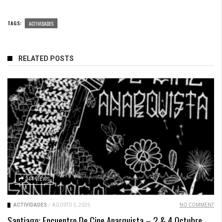
TAGS:
ACTIVIDADES
RELATED POSTS
344 VIEWS
ACTIVIDADES
/
AGOSTO 5, 2026
NO COMMENT
Santiago: Encuentro De Cine Anarquista – 2 & 4 Octubre