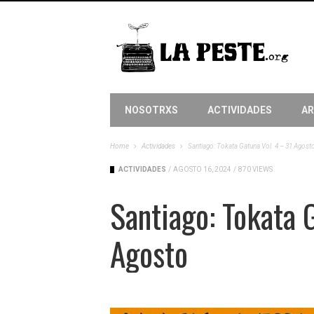
NOSOTRXS
ACTIVIDADES
AR
Home
Actividades
Santiago: Tokata Gatuna Vol. 4 – 31 Agost
ACTIVIDADES
/
AGOSTO 16, 2024
/
870 VIEWS
Santiago: Tokata 
Agosto