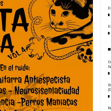
El
El
Cr
So
Or
(c
Ra