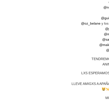
@ne
@guit
@oz_belane
y los
@p
@m
@sa
@mald
@
TENDREMO
AN
LXS ESPERAMOS 
LLEVE AMIGXS A APA
M