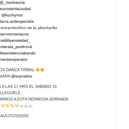
@_nanisauria
urosienlaciudad
@kochynos
arra.antiespecista
 estrambotikos de la alkantarilla
errosmaniacos
alditaansiedad_
ntarata_punkrock
itaexistenciabanda
nectaroperator
S DANZA TRIBAL
IMARA
@soyrados
A LAS 17 HRS EL SABADO 31
LLEGUELE…
ÑARNOS A ESTA HERMOSA JORNADA
IAUCITOSSSSS