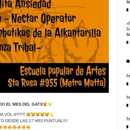
No
«P
Cu
Na
Pe
Pe
O EL MES DEL GATX
VOL.4!!!!!!!!
Pe
O DESDE LAS 17 HRS PUNTUAL!!!!