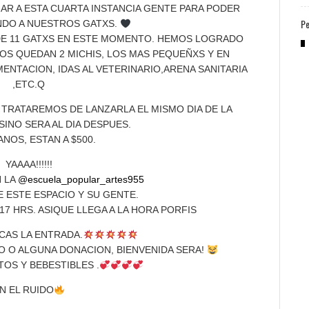
R A ESTA CUARTA INSTANCIA GENTE PARA PODER
Pe
NDO A NUESTROS GATXS.
E 11 GATXS EN ESTE MOMENTO. HEMOS LOGRADO
NOS QUEDAN 2 MICHIS, LOS MAS PEQUEÑXS Y EN
MENTACION, IDAS AL VETERINARIO,ARENA SANITARIA
,ETC.Q
 TRATAREMOS DE LANZARLA EL MISMO DIA DE LA
SINO SERA AL DIA DESPUES.
NOS, ESTAN A $500.
YAAAA!!!!!!
N LA
@escuela_popular_artes955
 ESTE ESPACIO Y SU GENTE.
7 HRS. ASIQUE LLEGA A LA HORA PORFIS
CAS LA ENTRADA.
O O ALGUNA DONACION, BIENVENIDA SERA!
OS Y BEBESTIBLES .
N EL RUIDO