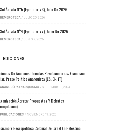
 Sol Ácrata N°5 (ejemplar 78), Julio De 2026
HEMEROTECA
/
JULIO 20, 2026
 Sol Ácrata N°4 (ejemplar 77), Junio De 2026
HEMEROTECA
/
JUNIO 7, 2026
EDICIONES
ónicas De Acciones Directas Revolucionarias: Francisco
lar, Preso Político Anarquista (ES, EN, IT)
ANARQUÍA Y ANARQUISMO
/
SEPTIEMBRE 1, 2024
ganización Ácrata: Propuestas Y Debates
ompilación)
PUBLICACIONES
/
NOVIEMBRE 19, 2023
cismo Y Necropolítica Colonial De Israel En Palestina: