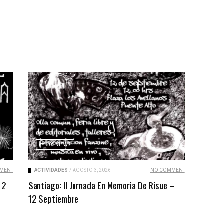
305 VIEWS
MENT
ACTIVIDADES
/
AGOSTO 3, 2026
NO COMMENT
 2
Santiago: II Jornada En Memoria De Risue –
12 Septiembre