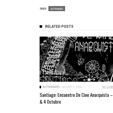
TAGS:
ACTIVIDADES
RELATED POSTS
337 VIEWS
ACTIVIDADES
/
AGOSTO 5, 2026
NO COM
Santiago: Encuentro De Cine Anarquista –
& 4 Octubre