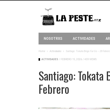
NOSOTRXS
ACTIVIDADES
AR
Home
Actividades
Santiago: Tokata Bingo Fur-Go – 28 Febrer
ACTIVIDADES
/
FEBRERO 15, 2026
/
459 VIEWS
Santiago: Tokata 
Febrero