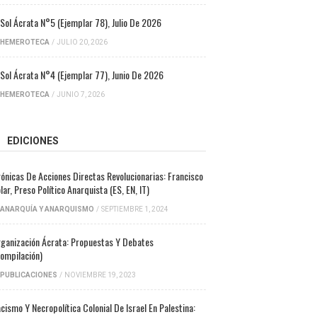
 Sol Ácrata N°5 (ejemplar 78), Julio De 2026
HEMEROTECA
/
JULIO 20, 2026
 Sol Ácrata N°4 (ejemplar 77), Junio De 2026
HEMEROTECA
/
JUNIO 7, 2026
EDICIONES
ónicas De Acciones Directas Revolucionarias: Francisco
lar, Preso Político Anarquista (ES, EN, IT)
ANARQUÍA Y ANARQUISMO
/
SEPTIEMBRE 1, 2024
ganización Ácrata: Propuestas Y Debates
ompilación)
PUBLICACIONES
/
NOVIEMBRE 19, 2023
cismo Y Necropolítica Colonial De Israel En Palestina: