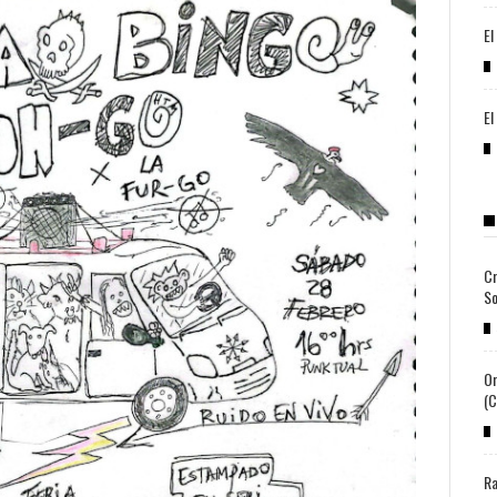
El
El
Cr
So
Or
(c
Ra