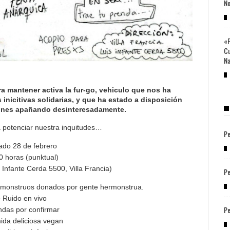
No
«P
Cu
Na
ra mantener activa la fur-go, vehiculo que nos ha
s inicitivas solidarias, y que ha estado a disposición
iones apañando desinteresadamente.
 potenciar nuestra inquitudes…
Pe
ado 28 de febrero
0 horas (punktual)
 Infante Cerda 5500, Villa Francia)
Pe
rmonstruos donados por gente hermonstrua.
 Ruido en vivo
Pe
ndas por confirmar
ida deliciosa vegan