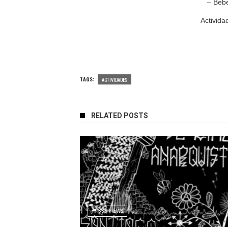
– Bebe
Activida
TAGS:
ACTIVIDADES
RELATED POSTS
335 VIEWS