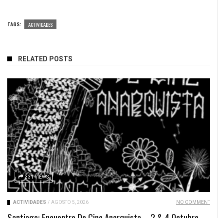
TAGS:
ACTIVIDADES
RELATED POSTS
331 VIEWS
ACTIVIDADES
/
AGOSTO 5, 2026
NO COMMENT
Santiago: Encuentro De Cine Anarquista – 2 & 4 Octubre