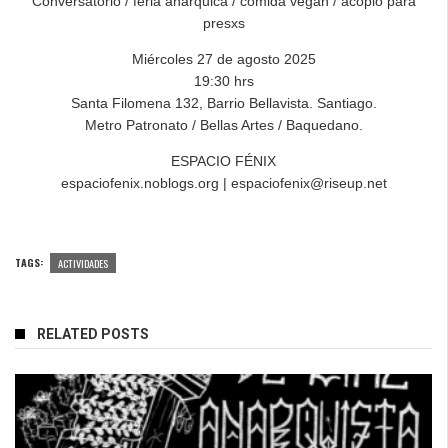
Conversatorio / feria anárquica / comida vegan / acopio para
presxs
Miércoles 27 de agosto 2025
19:30 hrs
Santa Filomena 132, Barrio Bellavista. Santiago.
Metro Patronato / Bellas Artes / Baquedano.
ESPACIO FÉNIX
espaciofenix.noblogs.org | espaciofenix@riseup.net
TAGS:
ACTIVIDADES
RELATED POSTS