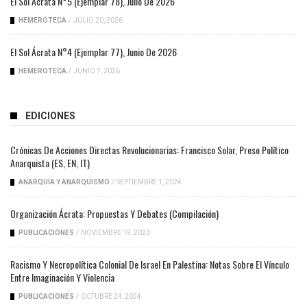
El Sol Ácrata N°5 (ejemplar 78), Julio De 2026
HEMEROTECA
/
JULIO 20, 2026
El Sol Ácrata N°4 (ejemplar 77), Junio De 2026
HEMEROTECA
/
JUNIO 7, 2026
EDICIONES
Crónicas De Acciones Directas Revolucionarias: Francisco Solar, Preso Político
Anarquista (ES, EN, IT)
ANARQUÍA Y ANARQUISMO
/
SEPTIEMBRE 1, 2024
Organización Ácrata: Propuestas Y Debates (compilación)
PUBLICACIONES
/
NOVIEMBRE 19, 2023
Racismo Y Necropolítica Colonial De Israel En Palestina: Notas Sobre El Vínculo
Entre Imaginación Y Violencia
PUBLICACIONES
/
OCTUBRE 24, 2024