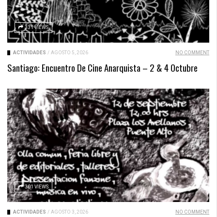
331 VIEWS
ACTIVIDADES
/
AGOSTO 5, 2026
NO COMMENT
Santiago: Encuentro De Cine Anarquista – 2 & 4 Octubre
301 VIEWS
ACTIVIDADES
/
AGOSTO 3, 2026
NO COMMENT