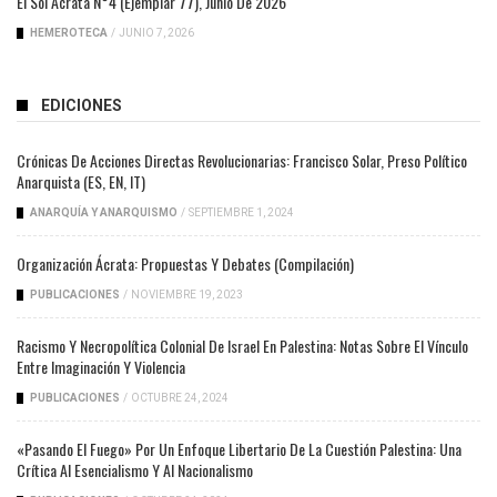
El Sol Ácrata N°4 (ejemplar 77), Junio De 2026
HEMEROTECA
/
JUNIO 7, 2026
EDICIONES
Crónicas De Acciones Directas Revolucionarias: Francisco Solar, Preso Político
Anarquista (ES, EN, IT)
ANARQUÍA Y ANARQUISMO
/
SEPTIEMBRE 1, 2024
Organización Ácrata: Propuestas Y Debates (compilación)
PUBLICACIONES
/
NOVIEMBRE 19, 2023
Racismo Y Necropolítica Colonial De Israel En Palestina: Notas Sobre El Vínculo
Entre Imaginación Y Violencia
PUBLICACIONES
/
OCTUBRE 24, 2024
«Pasando El Fuego» Por Un Enfoque Libertario De La Cuestión Palestina: Una
Crítica Al Esencialismo Y Al Nacionalismo