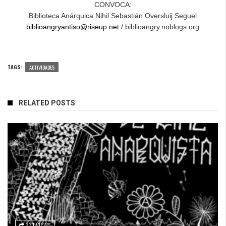
CONVOCA:
Biblioteca Anárquica Nihil Sebastián Oversluij Seguel
biblioangryantiso@riseup.net
/ biblioangry.noblogs.org
TAGS:
ACTIVIDADES
RELATED POSTS
331 VIEWS