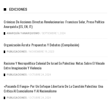
EDICIONES
Crónicas De Acciones Directas Revolucionarias: Francisco Solar, Preso Político
Anarquista (ES, EN, IT)
ANARQUÍA Y ANARQUISMO
/
SEPTIEMBRE 1, 2024
Organización Ácrata: Propuestas Y Debates (compilación)
PUBLICACIONES
/
NOVIEMBRE 19, 2023
Racismo Y Necropolítica Colonial De Israel En Palestina: Notas Sobre El Vínculo
Entre Imaginación Y Violencia
PUBLICACIONES
/
OCTUBRE 24, 2024
«Pasando El Fuego» Por Un Enfoque Libertario De La Cuestión Palestina: Una
Crítica Al Esencialismo Y Al Nacionalismo
PUBLICACIONES
/
OCTUBRE 24, 2024