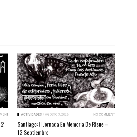
301 VIEWS
MENT
ACTIVIDADES
/
AGOSTO 3, 2026
NO COMMENT
 2
Santiago: II Jornada En Memoria De Risue –
12 Septiembre