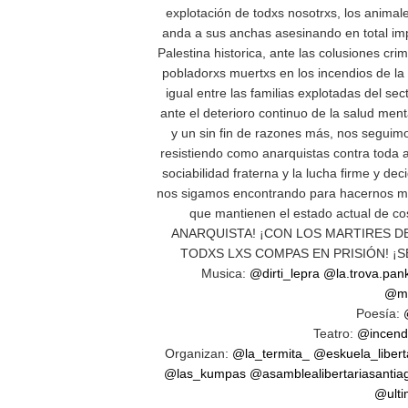
explotación de todxs nosotrxs, los animale
anda a sus anchas asesinando en total im
Palestina historica, ante las colusiones c
pobladorxs muertxs en los incendios de la
igual entre las familias explotadas del se
ante el deterioro continuo de la salud ment
y un sin fin de razones más, nos seguim
resistiendo como anarquistas contra toda a
sociabilidad fraterna y la lucha firme y de
nos sigamos encontrando para hacernos más
que mantienen el estado actual d
ANARQUISTA! ¡CON LOS MARTIRES DE
TODXS LXS COMPAS EN PRISIÓN! ¡
Musica:
@dirti_lepra
@la.trova.pan
@ma
Poesía:
Teatro:
@incendi
Organizan:
@la_termita_
@eskuela_libert
@las_kumpas
@asamblealibertariasantia
@ulti