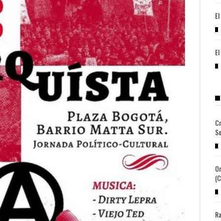
El
El
Cr
So
Or
(c
Ra