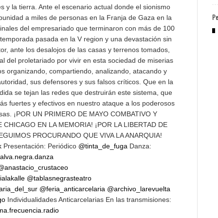
s y la tierra. Ante el escenario actual donde el sionismo
Pe
punidad a miles de personas en la Franja de Gaza en la
riminales del empresariado que terminaron con más de 100
 temporada pasada en la V region y una devastación sin
ctor, ante los desalojos de las casas y terrenos tomados,
al del proletariado por vivir en esta sociedad de miserias
os organizando, compartiendo, analizando, atacando y
utoridad, sus defensores y sus falsos críticos. Que en la
cidida se tejan las redes que destruirán este sistema, que
 fuertes y efectivos en nuestro ataque a los poderosos
e cosas. ¡POR UN PRIMERO DE MAYO COMBATIVO Y
 CHICAGO EN LA MEMORIA! ¡POR LA LIBERTAD DE
SEGUIMOS PROCURANDO QUE VIVA LA ANARQUIA!
k
Presentación: Periódico
@tinta_de_fuga
Danza:
lva.negra.danza
@anastacio_crustaceo
alakalle
@tablasnegrasteatro
aria_del_sur
@feria_anticarcelaria
@archivo_larevuelta
go
Individualidades Anticarcelarias En las transmisiones:
ma.frecuencia.radio