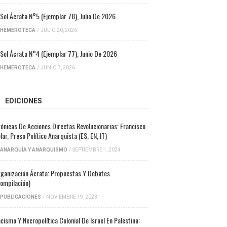
 Sol Ácrata N°5 (ejemplar 78), Julio De 2026
HEMEROTECA
/
JULIO 20, 2026
 Sol Ácrata N°4 (ejemplar 77), Junio De 2026
HEMEROTECA
/
JUNIO 7, 2026
EDICIONES
ónicas De Acciones Directas Revolucionarias: Francisco
lar, Preso Político Anarquista (ES, EN, IT)
ANARQUÍA Y ANARQUISMO
/
SEPTIEMBRE 1, 2024
ganización Ácrata: Propuestas Y Debates
ompilación)
PUBLICACIONES
/
NOVIEMBRE 19, 2023
cismo Y Necropolítica Colonial De Israel En Palestina: