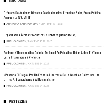
EDICIONES
Crónicas De Acciones Directas Revolucionarias: Francisco Solar, Preso Político
Anarquista (ES, EN, IT)
ANARQUÍA Y ANARQUISMO
/
SEPTIEMBRE 1, 2024
Organización Ácrata: Propuestas Y Debates (compilación)
PUBLICACIONES
/
NOVIEMBRE 19, 2023
Racismo Y Necropolítica Colonial De Israel En Palestina: Notas Sobre El Vínculo
Entre Imaginación Y Violencia
PUBLICACIONES
/
OCTUBRE 24, 2024
«Pasando El Fuego» Por Un Enfoque Libertario De La Cuestión Palestina: Una
Crítica Al Esencialismo Y Al Nacionalismo
PUBLICACIONES
/
OCTUBRE 24, 2024
PESTEZINE