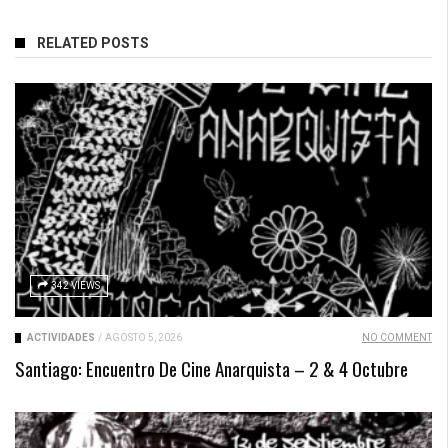
RELATED POSTS
342 VIEWS
ACTIVIDADES
/
AGOSTO 5, 2026
NO COMMENT
Santiago: Encuentro De Cine Anarquista – 2 & 4 Octubre