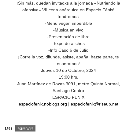
¡Sin más, quedan invitadxs a la jornada «Nutriendo la
ofensiva» VII cena anárquica en Espacio Fénix!
Tendremos:
-Menú vegan imperdible
-Música en vivo
-Presentación de libro
-Expo de afiches
-Info Caso 6 de Julio
¡Corre la voz, difunde, asiste, apaña, hazte parte, te
esperamos!
Jueves 10 de Octubre, 2024
19:00 hrs.
Juan Martínez de Rozas 3091, metro Quinta Normal,
Santiago Centro
ESPACIO FÉNIX
espaciofenix.noblogs.org
|
espaciofenix@riseup.net
TAGS:
ACTIVIDADES