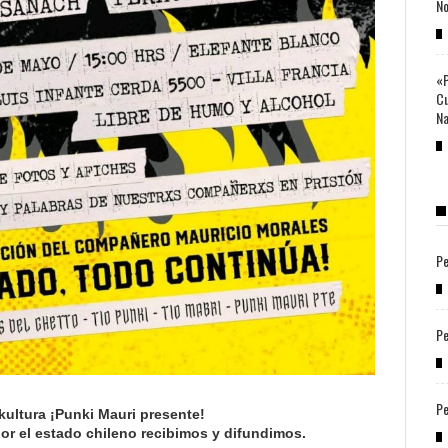
No
«P
Cu
Na
Pe
Pe
Pe
ultura ¡Punki Mauri presente!
por el estado chileno recibimos y difundimos.