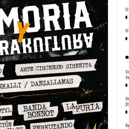
El
El
Cr
So
Or
(c
Ra