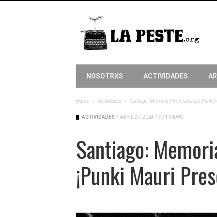
NOSOTRXS
ACTIVIDADES
AR
Home
Actividades
Santiago: Memoria Y Kontrakultura ¡Punki 
ACTIVIDADES
/
ABRIL 27, 2024
/
971 VIEWS
Santiago: Memori
¡Punki Mauri Pre