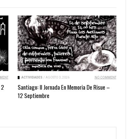
311 VIEWS
MENT
ACTIVIDADES
/
AGOSTO 3, 2026
NO COMMENT
 2
Santiago: II Jornada En Memoria De Risue –
12 Septiembre