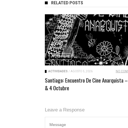
RELATED POSTS
345 VIEWS
ACTIVIDADES
/
AGOSTO 5, 2026
NO COM
Santiago: Encuentro De Cine Anarquista –
& 4 Octubre
Leave a Response