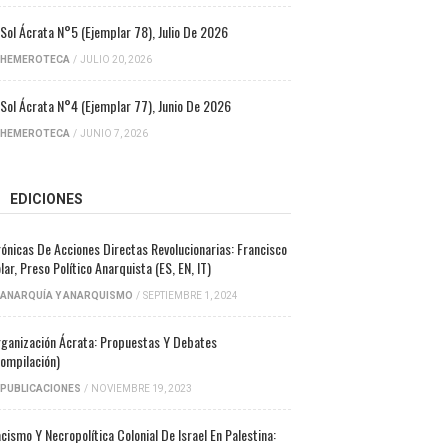
 Sol Ácrata N°5 (ejemplar 78), Julio De 2026
HEMEROTECA
/
JULIO 20, 2026
 Sol Ácrata N°4 (ejemplar 77), Junio De 2026
HEMEROTECA
/
JUNIO 7, 2026
EDICIONES
ónicas De Acciones Directas Revolucionarias: Francisco
lar, Preso Político Anarquista (ES, EN, IT)
ANARQUÍA Y ANARQUISMO
/
SEPTIEMBRE 1, 2024
ganización Ácrata: Propuestas Y Debates
ompilación)
PUBLICACIONES
/
NOVIEMBRE 19, 2023
cismo Y Necropolítica Colonial De Israel En Palestina: