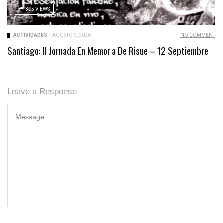
305 VIEWS
ACTIVIDADES
/
AGOSTO 3, 2026
NO COMMENT
Santiago: II Jornada En Memoria De Risue – 12 Septiembre
Leave a Response