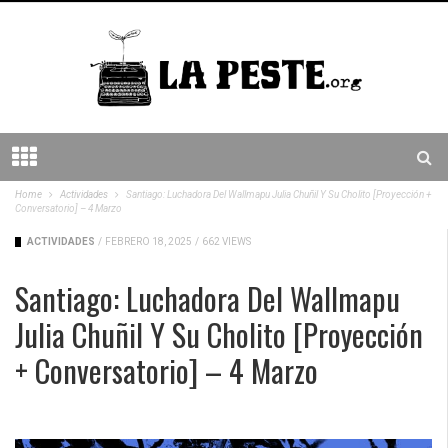
Home
Actividades
Santiago: Luchadora Del Wallmapu Julia Chuñil Y Su Cholito [proyección +
Conversatorio] – 4 Marzo
ACTIVIDADES
/
FEBRERO 18, 2025
/
662 VIEWS
Santiago: Luchadora Del Wallmapu
Julia Chuñil Y Su Cholito [proyección
+ Conversatorio] – 4 Marzo