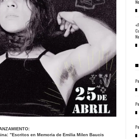
No
«P
Cu
Na
Pe
Pe
Pe
ANZAMIENTO:
amina: ”Escritos en Memoria de Emilia Milen Baucis