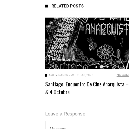
RELATED POSTS
338 VIEWS
ACTIVIDADES
/
AGOSTO 5, 2026
NO COM
Santiago: Encuentro De Cine Anarquista –
& 4 Octubre
Leave a Response