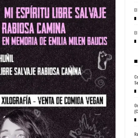
El
El
Cr
So
Or
(c
Ra