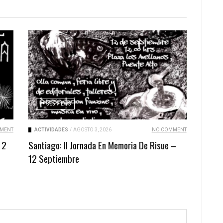
305 VIEWS
MENT
ACTIVIDADES
/
AGOSTO 3, 2026
NO COMMENT
 2
Santiago: II Jornada En Memoria De Risue –
12 Septiembre