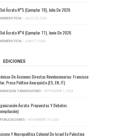
 Sol Ácrata N°5 (ejemplar 78), Julio De 2026
HEMEROTECA
/
JULIO 20, 2026
 Sol Ácrata N°4 (ejemplar 77), Junio De 2026
HEMEROTECA
/
JUNIO 7, 2026
EDICIONES
ónicas De Acciones Directas Revolucionarias: Francisco
lar, Preso Político Anarquista (ES, EN, IT)
ANARQUÍA Y ANARQUISMO
/
SEPTIEMBRE 1, 2024
ganización Ácrata: Propuestas Y Debates
ompilación)
PUBLICACIONES
/
NOVIEMBRE 19, 2023
cismo Y Necropolítica Colonial De Israel En Palestina: