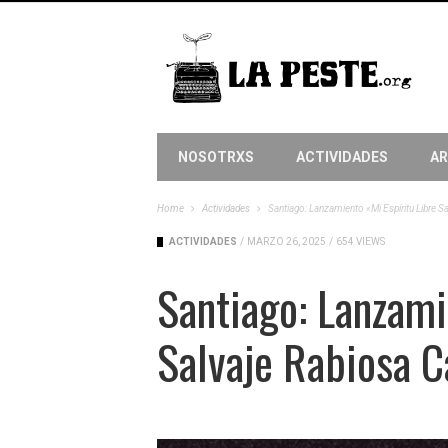
NOSOTRXS
ACTIVIDADES
AR
Home
Actividades
Santiago: Lanzamiento «Mi Espíritu Libre S
ACTIVIDADES
/
MARZO 26, 2025
/
654 VIEWS
Santiago: Lanzami
Salvaje Rabiosa 