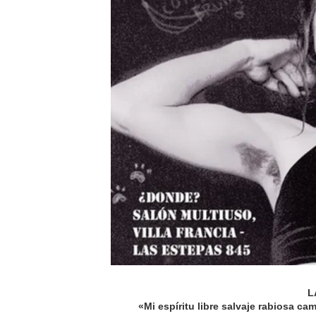
L
«Mi espíritu libre salvaje rabiosa c