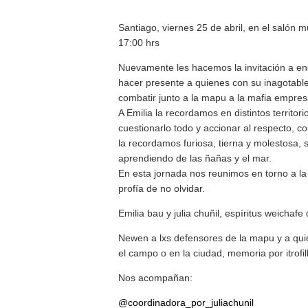
Santiago, viernes 25 de abril, en el salón mu
17:00 hrs
Nuevamente les hacemos la invitación a enc
hacer presente a quienes con su inagotable 
combatir junto a la mapu a la mafia empresa
A Emilia la recordamos en distintos territor
cuestionarlo todo y accionar al respecto, c
la recordamos furiosa, tierna y molestosa
aprendiendo de las ñañas y el mar.
En esta jornada nos reunimos en torno a la
profía de no olvidar.
Emilia bau y julia chuñil, espíritus weichaf
Newen a lxs defensores de la mapu y a quie
el campo o en la ciudad, memoria por itrofi
Nos acompañan:
@coordinadora_por_juliachunil