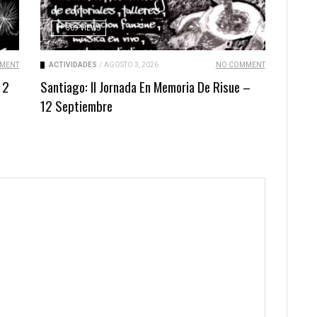
309 VIEWS
MENT
ACTIVIDADES
/
AGOSTO 3, 2026
NO COMMENT
 2
Santiago: II Jornada En Memoria De Risue –
12 Septiembre