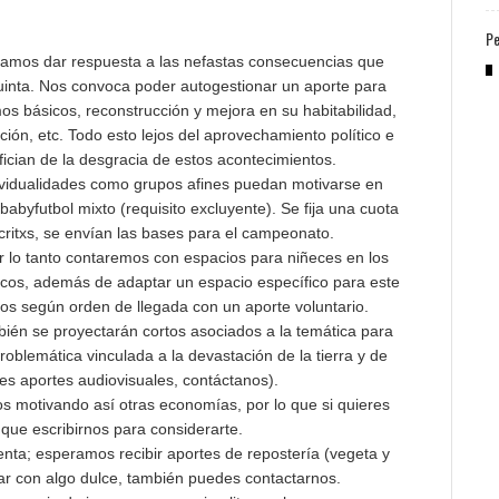
Pe
tamos dar respuesta a las nefastas consecuencias que
uinta. Nos convoca poder autogestionar un aporte para
 básicos, reconstrucción y mejora en su habitabilidad,
ión, etc. Todo esto lejos del aprovechamiento político e
fician de la desgracia de estos acontecimientos.
ividualidades como grupos afines puedan motivarse en
babyfutbol mixto (requisito excluyente). Se fija una cuota
critxs, se envían las bases para el campeonato.
r lo tanto contaremos con espacios para niñeces en los
ísticos, además de adaptar un espacio específico para este
upos según orden de llegada con un aporte voluntario.
én se proyectarán cortos asociados a la temática para
problemática vinculada a la devastación de la tierra y de
nes aportes audiovisuales, contáctanos).
ios motivando así otras economías, por lo que si quieres
s que escribirnos para considerarte.
ta; esperamos recibir aportes de repostería (vegeta y
ar con algo dulce, también puedes contactarnos.