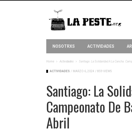
NOSOTRXS
ACTIVIDADES
AR
Home
Actividades
Santiago: La Solidaridad A La Cancha. Camp
ACTIVIDADES
/
MARZO 6, 2024
/
859 VIEWS
Santiago: La Soli
Campeonato De Ba
Abril