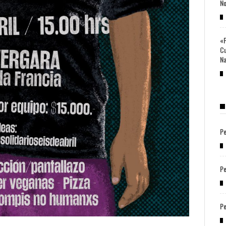
No
«P
Cu
Na
Pe
Pe
Pe