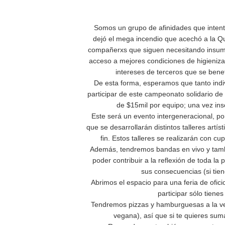
Somos un grupo de afinidades que inten
dejó el mega incendio que acechó a la Q
compañerxs que siguen necesitando insumos
acceso a mejores condiciones de higienizac
intereses de terceros que se bene
De esta forma, esperamos que tanto ind
participar de este campeonato solidario de 
de $15mil por equipo; una vez ins
Este será un evento intergeneracional, po
que se desarrollarán distintos talleres art
fin. Estos talleres se realizarán con c
Además, tendremos bandas en vivo y tambi
poder contribuir a la reflexión de toda la 
sus consecuencias (si tie
Abrimos el espacio para una feria de ofic
participar sólo tiene
Tendremos pizzas y hamburguesas a la ven
vegana), así que si te quieres sum