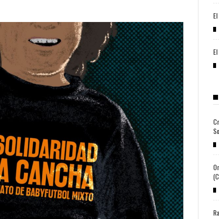
El
El
Cr
So
Or
(c
Ra