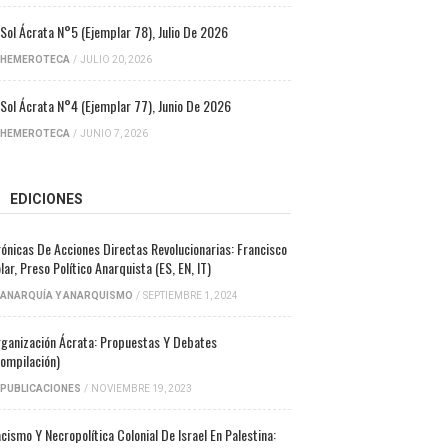
 Sol Ácrata N°5 (ejemplar 78), Julio De 2026
HEMEROTECA
/
JULIO 20, 2026
 Sol Ácrata N°4 (ejemplar 77), Junio De 2026
HEMEROTECA
/
JUNIO 7, 2026
EDICIONES
ónicas De Acciones Directas Revolucionarias: Francisco
lar, Preso Político Anarquista (ES, EN, IT)
ANARQUÍA Y ANARQUISMO
/
SEPTIEMBRE 1, 2024
ganización Ácrata: Propuestas Y Debates
ompilación)
PUBLICACIONES
/
NOVIEMBRE 19, 2023
cismo Y Necropolítica Colonial De Israel En Palestina: