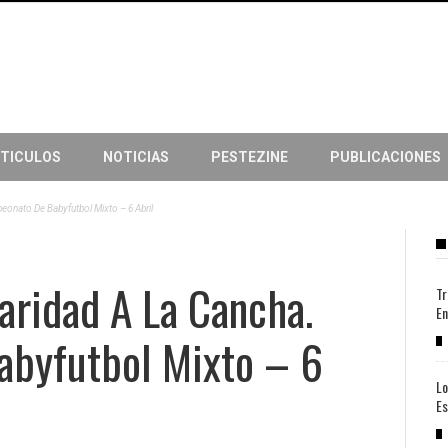
TICULOS
NOTICIAS
PESTEZINE
PUBLICACIONES
eonato De Babyfutbol Mixto – 6 Abril
daridad A La Cancha.
Tr
En
byfutbol Mixto – 6
Lo
Es