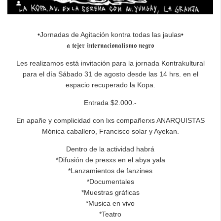
•Jornadas de Agitación kontra todas las jaulas•
𝖆 𝖙𝖊𝖏𝖊𝖗 𝖎𝖓𝖙𝖊𝖗𝖓𝖆𝖈𝖎𝖔𝖓𝖆𝖑𝖎𝖘𝖒𝖔 𝖓𝖊𝖌𝖗𝖔
Les realizamos está invitación para la jornada Kontrakultural
para el día Sábado 31 de agosto desde las 14 hrs. en el
espacio recuperado la Kopa.
Entrada $2.000.-
En apañe y complicidad con lxs compañerxs ANARQUISTAS
Mónica caballero, Francisco solar y Ayekan.
Dentro de la actividad habrá
*Difusión de presxs en el abya yala
*Lanzamientos de fanzines
*Documentales
*Muestras gráficas
*Musica en vivo
*Teatro