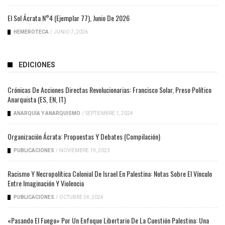
El Sol Ácrata N°4 (ejemplar 77), Junio De 2026
HEMEROTECA
/
JUNIO 7, 2026
EDICIONES
Crónicas De Acciones Directas Revolucionarias: Francisco Solar, Preso Político
Anarquista (ES, EN, IT)
ANARQUÍA Y ANARQUISMO
/
SEPTIEMBRE 1, 2024
Organización Ácrata: Propuestas Y Debates (compilación)
PUBLICACIONES
/
NOVIEMBRE 19, 2023
Racismo Y Necropolítica Colonial De Israel En Palestina: Notas Sobre El Vínculo
Entre Imaginación Y Violencia
PUBLICACIONES
/
OCTUBRE 24, 2024
«Pasando El Fuego» Por Un Enfoque Libertario De La Cuestión Palestina: Una