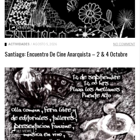
345 VIEWS
ACTIVIDADES
/
AGOSTO 5, 2026
NO COMMENT
Santiago: Encuentro De Cine Anarquista – 2 & 4 Octubre
311 VIEWS