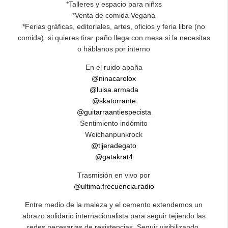
*Talleres y espacio para niñxs
*Venta de comida Vegana
*Ferias gráficas, editoriales, artes, oficios y feria libre (no
comida). si quieres tirar paño llega con mesa si la necesitas
o háblanos por interno
En el ruido apaña
@ninacarolox
@luisa.armada
@skatorrante
@guitarraantiespecista
Sentimiento indómito
Weichanpunkrock
@tijeradegato
@gatakrat4
Trasmisión en vivo por
@ultima.frecuencia.radio
Entre medio de la maleza y el cemento extendemos un
abrazo solidario internacionalista para seguir tejiendo las
redes necesarias de resistencias. Seguir visibilizando,