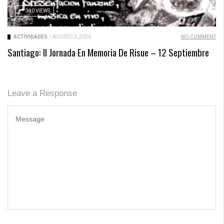
310 VIEWS
ACTIVIDADES
/
AGOSTO 3, 2026
NO COMMENT
Santiago: II Jornada En Memoria De Risue – 12 Septiembre
Leave a Response