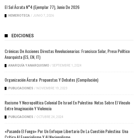
El Sol Ácrata N°4 (ejemplar 77), Junio De 2026
HEMEROTECA
/
JUNIO 7, 2026
EDICIONES
Crónicas De Acciones Directas Revolucionarias: Francisco Solar, Preso Político
Anarquista (ES, EN, IT)
ANARQUÍA Y ANARQUISMO
/
SEPTIEMBRE 1, 2024
Organización Ácrata: Propuestas Y Debates (compilación)
PUBLICACIONES
/
NOVIEMBRE 19, 2023
Racismo Y Necropolítica Colonial De Israel En Palestina: Notas Sobre El Vínculo
Entre Imaginación Y Violencia
PUBLICACIONES
/
OCTUBRE 24, 2024
«Pasando El Fuego» Por Un Enfoque Libertario De La Cuestión Palestina: Una
Crítica Al Esencialismo Y Al Nacionalismo