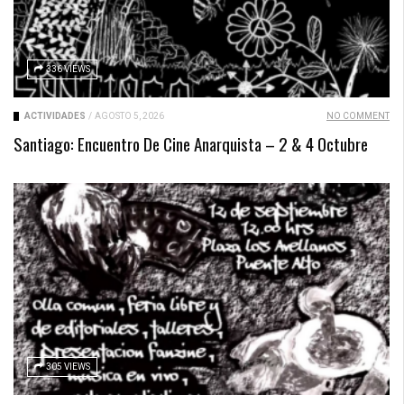
336 VIEWS
ACTIVIDADES
/
AGOSTO 5, 2026
NO COMMENT
Santiago: Encuentro De Cine Anarquista – 2 & 4 Octubre
305 VIEWS