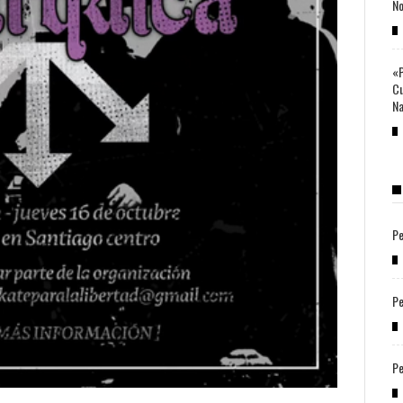
No
«P
Cu
Na
Pe
Pe
Pe