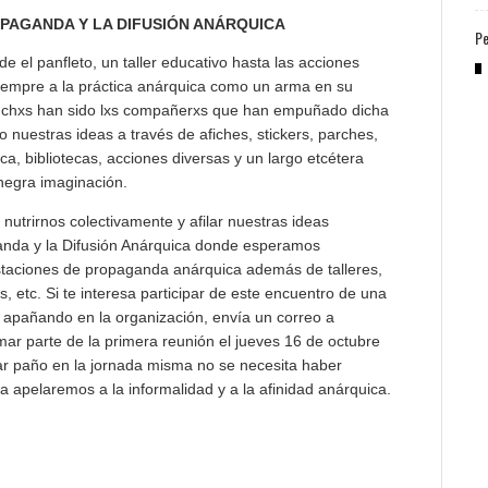
PAGANDA Y LA DIFUSIÓN ANÁRQUICA
Pe
e el panfleto, un taller educativo hasta las acciones
empre a la práctica anárquica como un arma en su
uchxs han sido lxs compañerxs que han empuñado dicha
 nuestras ideas a través de afiches, stickers, parches,
ica, bibliotecas, acciones diversas y un largo etcétera
 negra imaginación.
 nutrirnos colectivamente y afilar nuestras ideas
nda y la Difusión Anárquica donde esperamos
staciones de propaganda anárquica además de talleres,
, etc. Si te interesa participar de este encuentro de una
apañando en la organización, envía un correo a
ar parte de la primera reunión el jueves 16 de octubre
ar paño en la jornada misma no se necesita haber
ía apelaremos a la informalidad y a la afinidad anárquica.