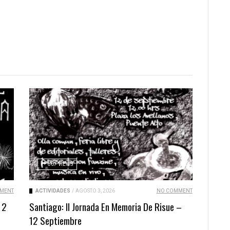
307 VIEWS
MENT
ACTIVIDADES
/
AGOSTO 3, 2026
NO COMMENT
 2
Santiago: II Jornada En Memoria De Risue –
12 Septiembre