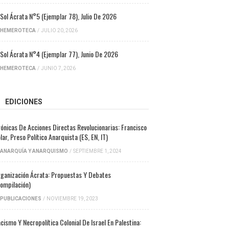
 Sol Ácrata N°5 (ejemplar 78), Julio De 2026
HEMEROTECA
/
JULIO 20, 2026
 Sol Ácrata N°4 (ejemplar 77), Junio De 2026
HEMEROTECA
/
JUNIO 7, 2026
EDICIONES
ónicas De Acciones Directas Revolucionarias: Francisco
lar, Preso Político Anarquista (ES, EN, IT)
ANARQUÍA Y ANARQUISMO
/
SEPTIEMBRE 1, 2024
ganización Ácrata: Propuestas Y Debates
ompilación)
PUBLICACIONES
/
NOVIEMBRE 19, 2023
cismo Y Necropolítica Colonial De Israel En Palestina: