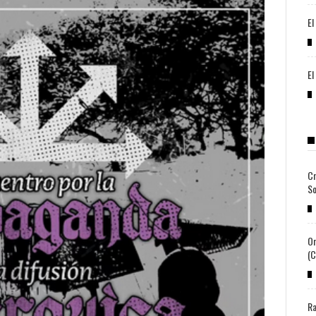
El
El
Cr
So
Or
(c
Ra