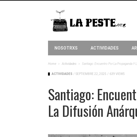
NOSOTRXS
ACTIVIDADES
AR
Home
Actividades
Santiago: Encuentro Por La Propaganda Y L
ACTIVIDADES
/
SEPTIEMBRE 22, 2025
/
639 VIEWS
Santiago: Encuent
La Difusión Anárq