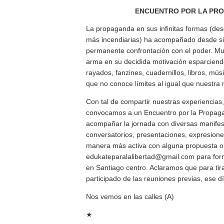
ENCUENTRO POR LA PRO
La propaganda en sus infinitas formas (desd
más incendiarias) ha acompañado desde si
permanente confrontación con el poder. M
arma en su decidida motivación esparciendo
rayados, fanzines, cuadernillos, libros, mús
que no conoce límites al igual que nuestra
Con tal de compartir nuestras experiencias,
convocamos a un Encuentro por la Propaga
acompañar la jornada con diversas manife
conversatorios, presentaciones, expresiones
manera más activa con alguna propuesta o 
edukateparalalibertad@gmail.com para form
en Santiago centro. Aclaramos que para tir
participado de las reuniones previas, ese d
Nos vemos en las calles (A)
★