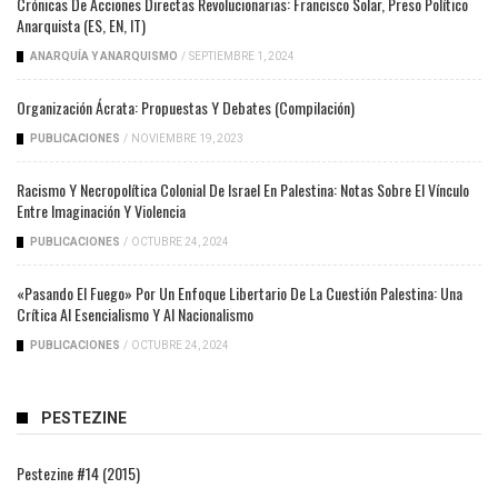
Crónicas De Acciones Directas Revolucionarias: Francisco Solar, Preso Político
Anarquista (ES, EN, IT)
ANARQUÍA Y ANARQUISMO
/
SEPTIEMBRE 1, 2024
Organización Ácrata: Propuestas Y Debates (compilación)
PUBLICACIONES
/
NOVIEMBRE 19, 2023
Racismo Y Necropolítica Colonial De Israel En Palestina: Notas Sobre El Vínculo
Entre Imaginación Y Violencia
PUBLICACIONES
/
OCTUBRE 24, 2024
«Pasando El Fuego» Por Un Enfoque Libertario De La Cuestión Palestina: Una
Crítica Al Esencialismo Y Al Nacionalismo
PUBLICACIONES
/
OCTUBRE 24, 2024
PESTEZINE
Pestezine #14 (2015)