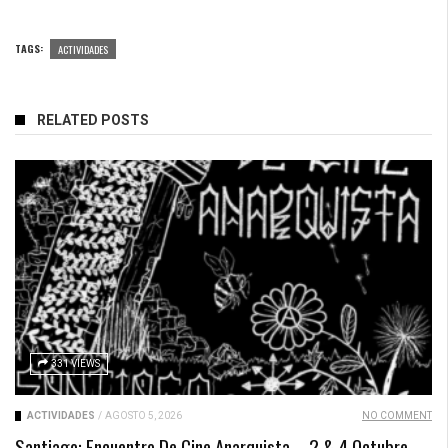
TAGS:
ACTIVIDADES
RELATED POSTS
331 VIEWS
ACTIVIDADES
/
AGOSTO 5, 2026
NO COMMENT
Santiago: Encuentro De Cine Anarquista – 2 & 4 Octubre