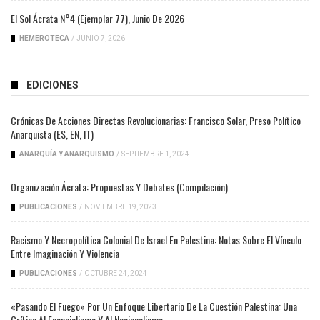
El Sol Ácrata N°4 (ejemplar 77), Junio De 2026
HEMEROTECA
/
JUNIO 7, 2026
EDICIONES
Crónicas De Acciones Directas Revolucionarias: Francisco Solar, Preso Político
Anarquista (ES, EN, IT)
ANARQUÍA Y ANARQUISMO
/
SEPTIEMBRE 1, 2024
Organización Ácrata: Propuestas Y Debates (compilación)
PUBLICACIONES
/
NOVIEMBRE 19, 2023
Racismo Y Necropolítica Colonial De Israel En Palestina: Notas Sobre El Vínculo
Entre Imaginación Y Violencia
PUBLICACIONES
/
OCTUBRE 24, 2024
«Pasando El Fuego» Por Un Enfoque Libertario De La Cuestión Palestina: Una
Crítica Al Esencialismo Y Al Nacionalismo