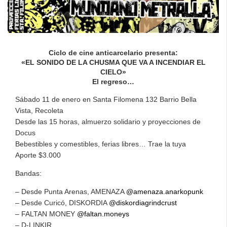
Ciclo de cine anticarcelario presenta:
«EL SONIDO DE LA CHUSMA QUE VA A INCENDIAR EL
CIELO»
El regreso…
Sábado 11 de enero en Santa Filomena 132 Barrio Bella
Vista, Recoleta
Desde las 15 horas, almuerzo solidario y proyecciones de
Docus
Bebestibles y comestibles, ferias libres… Trae la tuya
Aporte $3.000
Bandas:
– Desde Punta Arenas, AMENAZA
@amenaza.anarkopunk
– Desde Curicó, DISKORDIA
@diskordiagrindcrust
– FALTAN MONEY
@faltan.moneys
– D-LINKIR