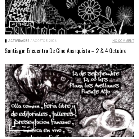
348 VIEWS
ACTIVIDADES
/
AGOSTO 5, 2026
NO COMMENT
Santiago: Encuentro De Cine Anarquista – 2 & 4 Octubre
315 VIEWS