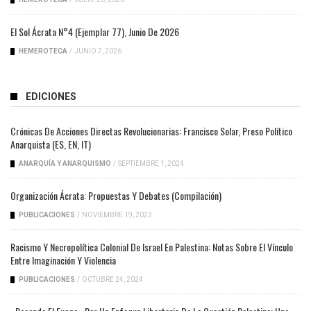
El Sol Ácrata N°4 (ejemplar 77), Junio De 2026
HEMEROTECA
/
JUNIO 7, 2026
EDICIONES
Crónicas De Acciones Directas Revolucionarias: Francisco Solar, Preso Político
Anarquista (ES, EN, IT)
ANARQUÍA Y ANARQUISMO
/
SEPTIEMBRE 1, 2024
Organización Ácrata: Propuestas Y Debates (compilación)
PUBLICACIONES
/
NOVIEMBRE 19, 2023
Racismo Y Necropolítica Colonial De Israel En Palestina: Notas Sobre El Vínculo
Entre Imaginación Y Violencia
PUBLICACIONES
/
OCTUBRE 24, 2024