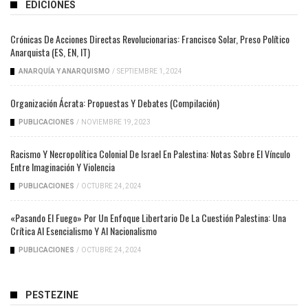
EDICIONES
Crónicas De Acciones Directas Revolucionarias: Francisco Solar, Preso Político
Anarquista (ES, EN, IT)
ANARQUÍA Y ANARQUISMO
/
SEPTIEMBRE 1, 2024
Organización Ácrata: Propuestas Y Debates (compilación)
PUBLICACIONES
/
NOVIEMBRE 19, 2023
Racismo Y Necropolítica Colonial De Israel En Palestina: Notas Sobre El Vínculo
Entre Imaginación Y Violencia
PUBLICACIONES
/
OCTUBRE 24, 2024
«Pasando El Fuego» Por Un Enfoque Libertario De La Cuestión Palestina: Una
Crítica Al Esencialismo Y Al Nacionalismo
PUBLICACIONES
/
OCTUBRE 24, 2024
PESTEZINE