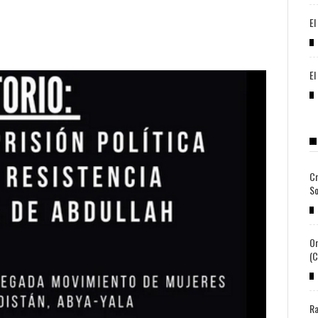
El
El
Cr
So
Or
(c
Ra