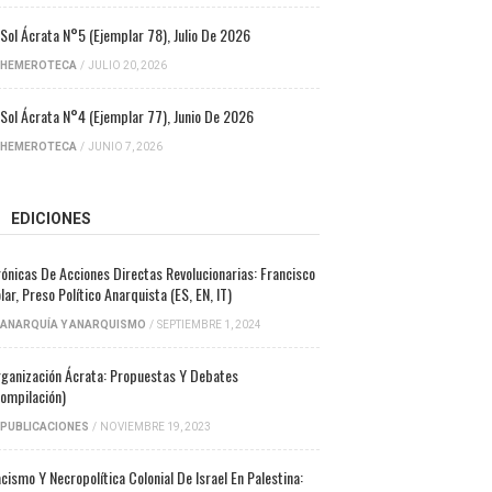
 Sol Ácrata N°5 (ejemplar 78), Julio De 2026
HEMEROTECA
/
JULIO 20, 2026
 Sol Ácrata N°4 (ejemplar 77), Junio De 2026
HEMEROTECA
/
JUNIO 7, 2026
EDICIONES
ónicas De Acciones Directas Revolucionarias: Francisco
lar, Preso Político Anarquista (ES, EN, IT)
ANARQUÍA Y ANARQUISMO
/
SEPTIEMBRE 1, 2024
ganización Ácrata: Propuestas Y Debates
ompilación)
PUBLICACIONES
/
NOVIEMBRE 19, 2023
cismo Y Necropolítica Colonial De Israel En Palestina: