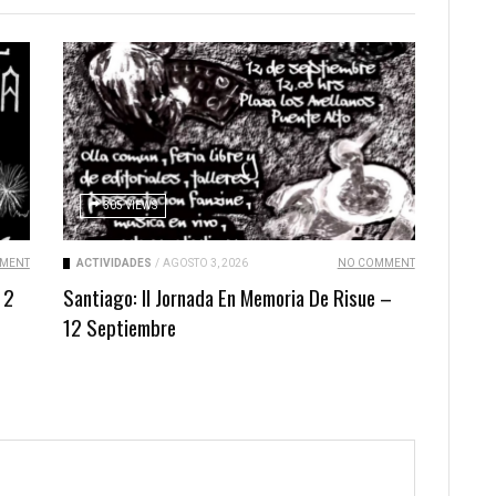
305 VIEWS
MENT
ACTIVIDADES
/
AGOSTO 3, 2026
NO COMMENT
 2
Santiago: II Jornada En Memoria De Risue –
12 Septiembre