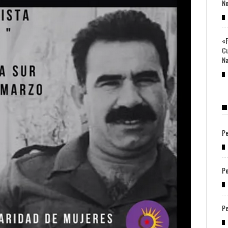
No
«P
Cu
Na
Pe
Pe
Pe