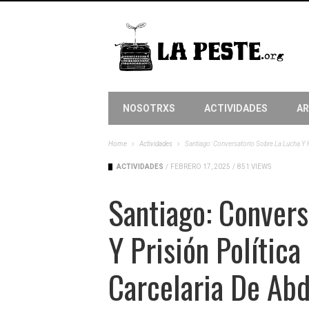
NOSOTRXS
ACTIVIDADES
AR
Home
Actividades
Santiago: Conversatorio Sobre La Lucha Y P
ACTIVIDADES
/
FEBRERO 17, 2025
/
851 VIEWS
Santiago: Convers
Y Prisión Política
Carcelaria De Abd