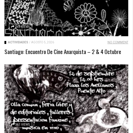
345 VIEWS
ACTIVIDADES
/
AGOSTO 5, 2026
NO COMMENT
Santiago: Encuentro De Cine Anarquista – 2 & 4 Octubre
311 VIEWS