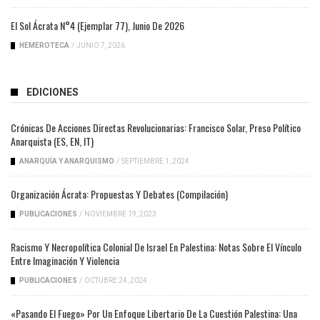
El Sol Ácrata N°4 (ejemplar 77), Junio De 2026
HEMEROTECA
/
JUNIO 7, 2026
EDICIONES
Crónicas De Acciones Directas Revolucionarias: Francisco Solar, Preso Político
Anarquista (ES, EN, IT)
ANARQUÍA Y ANARQUISMO
/
SEPTIEMBRE 1, 2024
Organización Ácrata: Propuestas Y Debates (compilación)
PUBLICACIONES
/
NOVIEMBRE 19, 2023
Racismo Y Necropolítica Colonial De Israel En Palestina: Notas Sobre El Vínculo
Entre Imaginación Y Violencia
PUBLICACIONES
/
OCTUBRE 24, 2024
«Pasando El Fuego» Por Un Enfoque Libertario De La Cuestión Palestina: Una