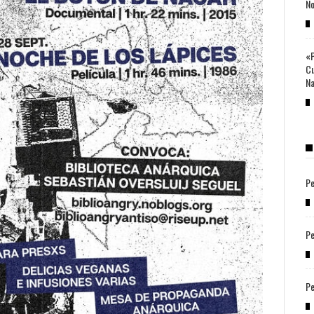
No
«P
Cu
Na
Pe
Pe
Pe