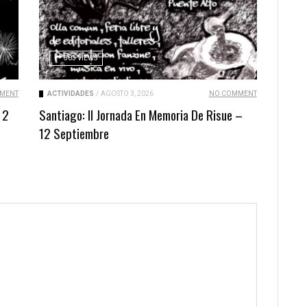
303 VIEWS
MENT
ACTIVIDADES
/
AGOSTO 3, 2026
NO COMMENT
 2
Santiago: II Jornada En Memoria De Risue –
12 Septiembre