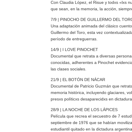
Con Claudia López, el Risue y todxs «lxs nu
que sean, en la memoria, la acción, siempr
7/9 | PINOCHO DE GUILLERMO DEL TOR
Una adaptación animada del clásico cuento 
Guillermo del Toro, esta vez contextualizada 
período de entreguerras.
14/9 | I LOVE PINOCHET
Documental que retrata a diversas person
conocidas, adherentes a Pinochet evidenci
las clases sociales.
21/9 | EL BOTÓN DE NÁCAR
Documental de Patricio Guzmán que retrat
memoria histórica, incluyendo glaciares, vo
presxs políticxs desaparecidxs en dictadura
28/9 | LA NOCHE DE LOS LÁPICES
Película que recrea el secuestro de 7 estu
septiembre de 1976 que se habían movilizad
estudiantil quitado en la dictadura argentina