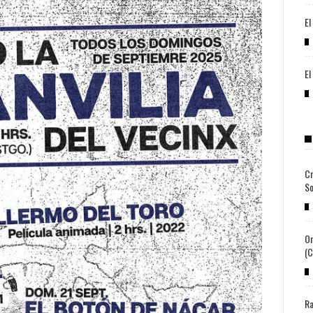
El
El
Cr
So
Or
(c
Ra