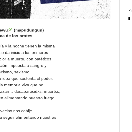
Pe
pewü
(mapudungun)
ca de los brotes
ía y la noche tienen la misma
se da inicio a los primeros
olor a muerte, con patéticos
ición impuesta a sangre y
pecismo, sexismo,
 idea que sustenta el poder.
 la memoria viva que no
brazan… desaparecidxs, muertxs,
uen alimentando nuestro fuego
 vecinx nos cobije
ra seguir alimentando nuestras