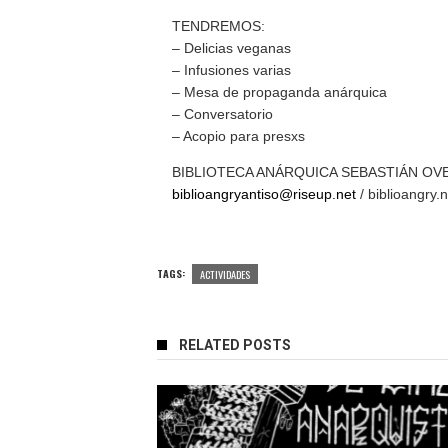
TENDREMOS:
– Delicias veganas
– Infusiones varias
– Mesa de propaganda anárquica
– Conversatorio
– Acopio para presxs
BIBLIOTECA ANÁRQUICA SEBASTIÁN OV
biblioangryantiso@riseup.net
/ biblioangry.
TAGS:
ACTIVIDADES
RELATED POSTS