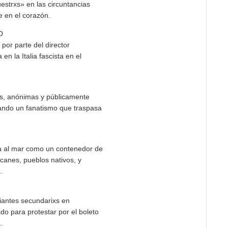
estrxs» en las circuntancias
e en el corazón.
O
por parte del director
en la Italia fascista en el
as, anónimas y públicamente
ando un fanatismo que traspasa
a al mar como un contenedor de
lcanes, pueblos nativos, y
.
diantes secundarixs en
o para protestar por el boleto
.