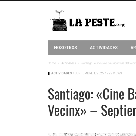
NOSOTRXS
ACTIVIDADES
AR
Home
Actividades
Santiago: «Cine Bajo La Buganvilia Del Vec
ACTIVIDADES
/
SEPTIEMBRE 1, 2025
/
722 VIEWS
Santiago: «Cine B
Vecinx» – Septi