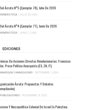
 Sol Ácrata N°5 (ejemplar 78), Julio De 2026
HEMEROTECA
/
JULIO 20, 2026
 Sol Ácrata N°4 (ejemplar 77), Junio De 2026
HEMEROTECA
/
JUNIO 7, 2026
EDICIONES
ónicas De Acciones Directas Revolucionarias: Francisco
lar, Preso Político Anarquista (ES, EN, IT)
ANARQUÍA Y ANARQUISMO
/
SEPTIEMBRE 1, 2024
ganización Ácrata: Propuestas Y Debates
ompilación)
PUBLICACIONES
/
NOVIEMBRE 19, 2023
cismo Y Necropolítica Colonial De Israel En Palestina: