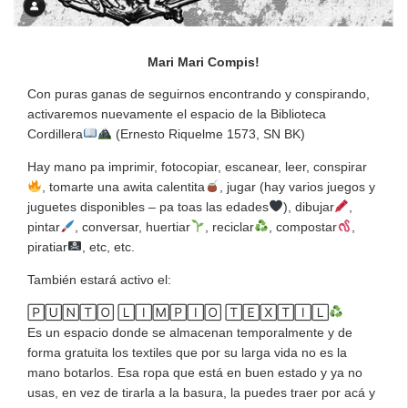
Mari Mari Compis!
Con puras ganas de seguirnos encontrando y conspirando,
activaremos nuevamente el espacio de la Biblioteca
Cordillera
(Ernesto Riquelme 1573, SN BK)
Hay mano pa imprimir, fotocopiar, escanear, leer, conspirar
, tomarte una awita calentita
, jugar (hay varios juegos y
juguetes disponibles – pa toas las edades
), dibujar
,
pintar
, conversar, huertiar
, reciclar
, compostar
,
piratiar
, etc, etc.
También estará activo el:
🄿🅄🄽🅃🄾 🄻🄸🄼🄿🄸🄾 🅃🄴🅇🅃🄸🄻
Es un espacio donde se almacenan temporalmente y de
forma gratuita los textiles que por su larga vida no es la
mano botarlos. Esa ropa que está en buen estado y ya no
usas, en vez de tirarla a la basura, la puedes traer por acá y