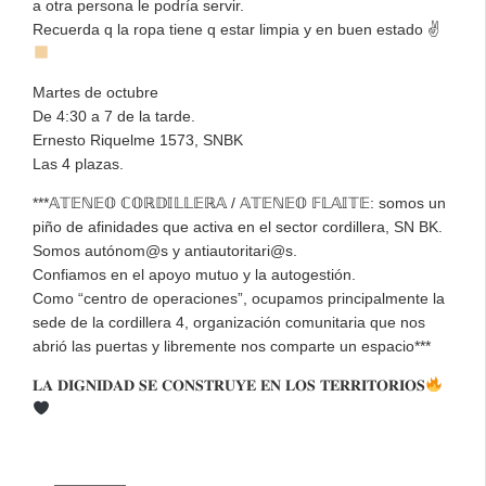
a otra persona le podría servir.
Recuerda q la ropa tiene q estar limpia y en buen estado ✌
Martes de octubre
De 4:30 a 7 de la tarde.
Ernesto Riquelme 1573, SNBK
Las 4 plazas.
***𝔸𝕋𝔼ℕ𝔼𝕆 ℂ𝕆ℝ𝔻𝕀𝕃𝕃𝔼ℝ𝔸 / 𝔸𝕋𝔼ℕ𝔼𝕆 𝔽𝕃𝔸𝕀𝕋𝔼: somos un
piño de afinidades que activa en el sector cordillera, SN BK.
Somos autónom@s y antiautoritari@s.
Confiamos en el apoyo mutuo y la autogestión.
Como “centro de operaciones”, ocupamos principalmente la
sede de la cordillera 4, organización comunitaria que nos
abrió las puertas y libremente nos comparte un espacio***
𝐋𝐀 𝐃𝐈𝐆𝐍𝐈𝐃𝐀𝐃 𝐒𝐄 𝐂𝐎𝐍𝐒𝐓𝐑𝐔𝐘𝐄 𝐄𝐍 𝐋𝐎𝐒 𝐓𝐄𝐑𝐑𝐈𝐓𝐎𝐑𝐈𝐎𝐒