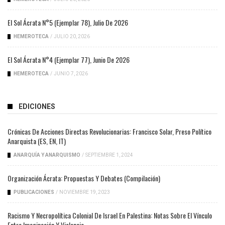
El Sol Ácrata N°5 (ejemplar 78), Julio De 2026
HEMEROTECA
/
JULIO 20, 2026
El Sol Ácrata N°4 (ejemplar 77), Junio De 2026
HEMEROTECA
/
JUNIO 7, 2026
EDICIONES
Crónicas De Acciones Directas Revolucionarias: Francisco Solar, Preso Político
Anarquista (ES, EN, IT)
ANARQUÍA Y ANARQUISMO
/
SEPTIEMBRE 1, 2024
Organización Ácrata: Propuestas Y Debates (compilación)
PUBLICACIONES
/
NOVIEMBRE 19, 2023
Racismo Y Necropolítica Colonial De Israel En Palestina: Notas Sobre El Vínculo
Entre Imaginación Y Violencia