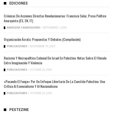
EDICIONES
Crónicas De Acciones Directas Revolucionarias: Francisco Solar, Preso Político
Anarquista (ES, EN, IT)
ANARQUÍA Y ANARQUISMO
/
SEPTIEMBRE 1, 2024
Organización Ácrata: Propuestas Y Debates (compilación)
PUBLICACIONES
/
NOVIEMBRE 19, 2023
Racismo Y Necropolítica Colonial De Israel En Palestina: Notas Sobre El Vínculo
Entre Imaginación Y Violencia
PUBLICACIONES
/
OCTUBRE 24, 2024
«Pasando El Fuego» Por Un Enfoque Libertario De La Cuestión Palestina: Una
Crítica Al Esencialismo Y Al Nacionalismo
PUBLICACIONES
/
OCTUBRE 24, 2024
PESTEZINE