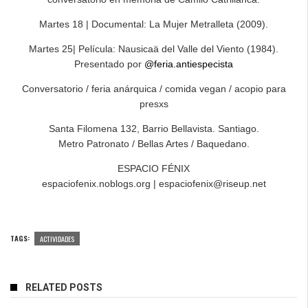
Martes 18 | Documental: La Mujer Metralleta (2009).
Martes 25| Película: Nausicaä del Valle del Viento (1984).
Presentado por
@feria.antiespecista
Conversatorio / feria anárquica / comida vegan / acopio para
presxs
Santa Filomena 132, Barrio Bellavista. Santiago.
Metro Patronato / Bellas Artes / Baquedano.
ESPACIO FÉNIX
espaciofenix.noblogs.org | espaciofenix@riseup.net
TAGS:
ACTIVIDADES
RELATED POSTS