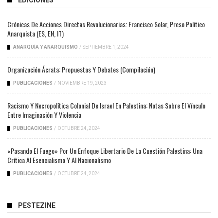
EDICIONES
Crónicas De Acciones Directas Revolucionarias: Francisco Solar, Preso Político
Anarquista (ES, EN, IT)
ANARQUÍA Y ANARQUISMO
/
SEPTIEMBRE 1, 2024
Organización Ácrata: Propuestas Y Debates (compilación)
PUBLICACIONES
/
NOVIEMBRE 19, 2023
Racismo Y Necropolítica Colonial De Israel En Palestina: Notas Sobre El Vínculo
Entre Imaginación Y Violencia
PUBLICACIONES
/
OCTUBRE 24, 2024
«Pasando El Fuego» Por Un Enfoque Libertario De La Cuestión Palestina: Una
Crítica Al Esencialismo Y Al Nacionalismo
PUBLICACIONES
/
OCTUBRE 24, 2024
PESTEZINE