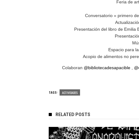
Feria de art
Conversatorio » primero de 
Actualizació
Presentación del libro de Emilia 
Presentació
Mús
Espacio para las
Acopio de alimentos no perec
Colaboran
@bibliotecadesapacible
,
@c
TAGS:
ACTIVIDADES
RELATED POSTS