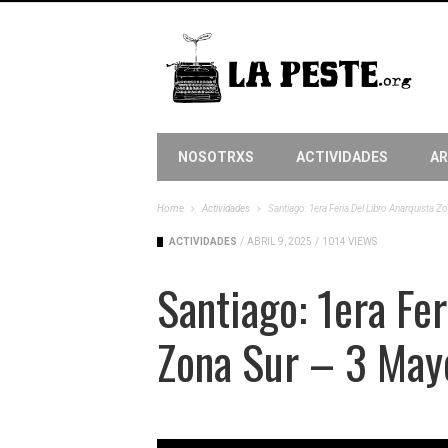
NOSOTRXS
ACTIVIDADES
AR
Home
Actividades
Santiago: 1era Feria Del Libro Anarquista 
ACTIVIDADES
/
ABRIL 9, 2025
/
1014 VIEWS
Santiago: 1era Fer
Zona Sur – 3 May