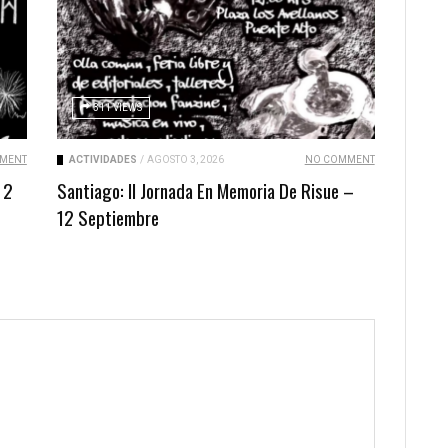
311 VIEWS
MENT
ACTIVIDADES
/
AGOSTO 3, 2026
NO COMMENT
 2
Santiago: II Jornada En Memoria De Risue –
12 Septiembre