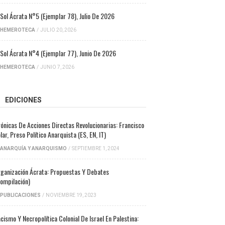
 Sol Ácrata N°5 (ejemplar 78), Julio De 2026
HEMEROTECA
/
JULIO 20, 2026
 Sol Ácrata N°4 (ejemplar 77), Junio De 2026
HEMEROTECA
/
JUNIO 7, 2026
EDICIONES
ónicas De Acciones Directas Revolucionarias: Francisco
lar, Preso Político Anarquista (ES, EN, IT)
ANARQUÍA Y ANARQUISMO
/
SEPTIEMBRE 1, 2024
ganización Ácrata: Propuestas Y Debates
ompilación)
PUBLICACIONES
/
NOVIEMBRE 19, 2023
cismo Y Necropolítica Colonial De Israel En Palestina: