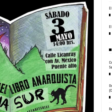
El
El
Cr
So
Or
(c
Ra