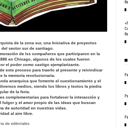
No
«P
Cu
Na
arquista de la zona sur, una Iniciativa de proyectos
s del sector sur de santiago.
moración de lxs compañerxs que participaron en la
1886 en Chicago, algunxs de los cuales fueron
or el poder como castigo ejemplarizante.
de este proceso para traerlo al presente y reivindicar
Pe
de la memoria revolucionaria.
nda anarquica que fomente el cuestionamiento y el
versos medios, siendo los libros y textos la piedra
ular de la feria.
Pe
des complementarias para fortalecer la interacción y
l fulgor y el amor propio de las ideas que buscan
rma de autoridad en nuestras vidas.
idad al aire libre.
Pe
ia de editoriales