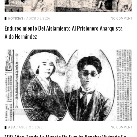
294 VIEWS
NOTICIAS
/
AGOSTO 5, 2026
NO COMMENT
Endurecimiento Del Aislamiento Al Prisionero Anarquista
Aldo Hernández
292 VIEWS
ASIA
/
AGOSTO 5, 2026
NO COMMENT
100 Años Desde La Muerte De Fumiko Kaneko: Viviendo En