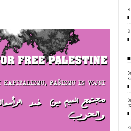
El
El
Cr
So
Or
(c
Ra