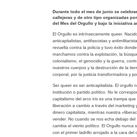
Durante todo el mes de junio se celebrar
callejeras y de otro tipo organizadas p
del Mes del Orgullo y bajo la iniciativa
El Orgullo es intrínsecamente queer. Nacid
anticapitalistas, antifascistas y antimilitar
revuelta contra la policía y tuvo éxito dond
marchamos contra la explotación, la búsqued
colonialismo, el genocidio y la guerra, cont
nuestros cuerpos y la destrucción de la t
corporal, por la justicia transformadora y po
Ser queer es ser anticapitalista. El orgull
institución o partido político. No le correspo
capitalismo del arco iris es una trampa qu
liberación a cambio a través del marketing
dinero capitalista, mientras nuestra «liber
vender. No cuando se nos echa debajo del au
cambia el viento político. El Orgullo nunc
con el primer ladrillo arrojado a la cara del 