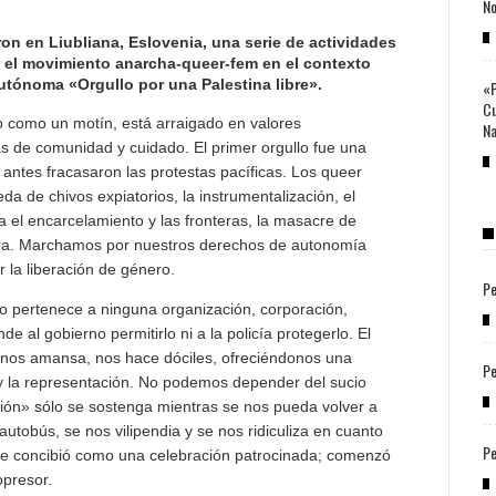
No
on en Liubliana, Eslovenia, una serie de actividades
or el movimiento anarcha-queer-fem en el contexto
 autónoma «Orgullo por una Palestina libre».
«P
Cu
o como un motín, está arraigado en valores
Na
istas de comunidad y cuidado. El primer orgullo fue una
e antes fracasaron las protestas pacíficas. Los queer
a de chivos expiatorios, la instrumentalización, el
ra el encarcelamiento y las fronteras, la masacre de
ierra. Marchamos por nuestros derechos de autonomía
r la liberación de género.
Pe
o no pertenece a ninguna organización, corporación,
nde al gobierno permitirlo ni a la policía protegerlo. El
e nos amansa, nos hace dóciles, ofreciéndonos una
Pe
 y la representación. No podemos depender del sucio
ación» sólo se sostenga mientras se nos pueda volver a
tobús, se nos vilipendia y se nos ridiculiza en cuanto
Pe
a se concibió como una celebración patrocinada; comenzó
opresor.