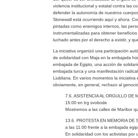
violencia institucional y estatal contra la
defender la autonomía de nuestros cuerpos 
Stonewall está ocurriendo aquí y ahora. Co
pintadas como enemigos internos, las perso
instrumentalizadas para obtener beneficios
luchado antes por el derecho a existir, y 
La iniciativa organizó una participación au
de solidaridad con Maja en la embajada hú
embajada de Egipto, una acción de solidar
embajada turca y una manifestación radical
Liubliana. En varios momentos la iniciativa
obviamente, en general, rechazo al genocid
7.6. ASISTENCIA AL ORGULLO DE
15:00 en trg svobode
Mostremos a las calles de Maribor 
13.6. PROTESTA EN MEMORIA DE 
a las 11:00 frente a la embajada egip
En solidaridad con los activistas por 