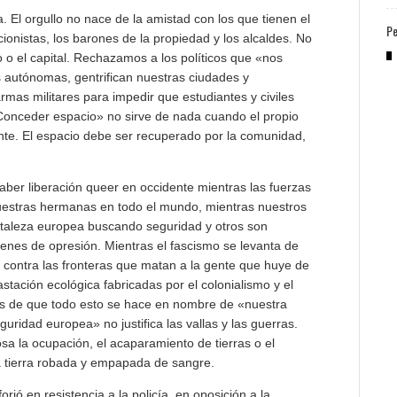
ta. El orgullo no nace de la amistad con los que tienen el
Pe
cionistas, los barones de la propiedad y los alcaldes. No
o o el capital. Rechazamos a los políticos que «nos
autónomas, gentrifican nuestras ciudades y
rmas militares para impedir que estudiantes y civiles
 «Conceder espacio» no sirve de nada cuando el propio
nte. El espacio debe ser recuperado por la comunidad,
haber liberación queer en occidente mientras las fuerzas
uestras hermanas en todo el mundo, mientras nuestros
rtaleza europea buscando seguridad y otros son
enes de opresión. Mientras el fascismo se levanta de
 contra las fronteras que matan a la gente que huye de
astación ecológica fabricadas por el colonialismo y el
os de que todo esto se hace en nombre de «nuestra
ridad europea» no justifica las vallas y las guerras.
sa la ocupación, el acaparamiento de tierras o el
a tierra robada y empapada de sangre.
orjó en resistencia a la policía, en oposición a la