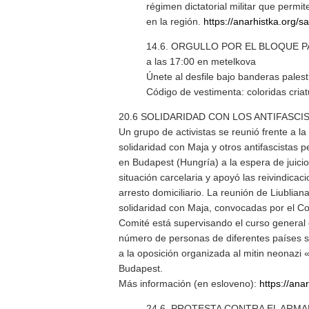
régimen dictatorial militar que perm
en la región.
https://anarhistka.org/s
14.6. ORGULLO POR EL BLOQUE P
a las 17:00 en metelkova
Únete al desfile bajo banderas pales
Código de vestimenta: coloridas criat
20.6 SOLIDARIDAD CON LOS ANTIFASCI
Un grupo de activistas se reunió frente a 
solidaridad con Maja y otros antifascistas 
en Budapest (Hungría) a la espera de juici
situación carcelaria y apoyó las reivindica
arresto domiciliario. La reunión de Liublian
solidaridad con Maja, convocadas por el Co
Comité está supervisando el curso general 
número de personas de diferentes países s
a la oposición organizada al mitin neonazi
Budapest.
Más información (en esloveno):
https://ana
24.6. PROTESTA CONTRA EL ARMA