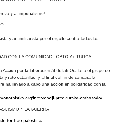
breza y al imperialismo!
ÍO
ista y antimilitarista por el orgullo contra todas las
IDAD CON LA COMUNIDAD LGBTQIA+ TURCA
la Acción por la Liberación Abdullah Öcalana el grupo de
 y roto octavillas, y al final del fin de semana la
libre ha llevado a cabo una acción en solidaridad con la
://anarhistka.org/intervenciji-pred-tursko-ambasado/
FASCISMO Y LA GUERRA
ide-for-free-palestine/