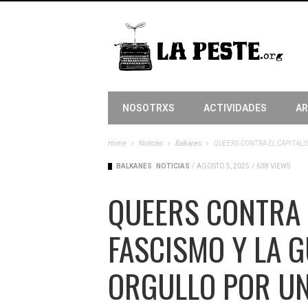
NOSOTRXS
ACTIVIDADES
AR
Home
Noticias
Balkanes
QUEERS CONTRA EL CAPITALIS
BALKANES
NOTICIAS
/
AGOSTO 5, 2025
/
638 VIEWS
QUEERS CONTRA E
FASCISMO Y LA G
ORGULLO POR UN