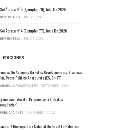
 Sol Ácrata N°5 (ejemplar 78), Julio De 2026
HEMEROTECA
/
JULIO 20, 2026
 Sol Ácrata N°4 (ejemplar 77), Junio De 2026
HEMEROTECA
/
JUNIO 7, 2026
EDICIONES
ónicas De Acciones Directas Revolucionarias: Francisco
lar, Preso Político Anarquista (ES, EN, IT)
ANARQUÍA Y ANARQUISMO
/
SEPTIEMBRE 1, 2024
ganización Ácrata: Propuestas Y Debates
ompilación)
PUBLICACIONES
/
NOVIEMBRE 19, 2023
cismo Y Necropolítica Colonial De Israel En Palestina: