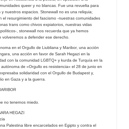
s comunidades queer y no blancas. Fue una revuelta para
y nuestros espacios. Stonewall no es una reliquia;
n el resurgimiento del fascismo -nuestras comunidades
nas trans como chivos expiatorios, nuestras vidas
 políticos-, stonewall nos recuerda que ya hemos
que volveremos a defender ese derecho.
tónoma en el Orgullo de Liubliana y Maribor, una acción
ngara, una acción en favor de Sarah Hegazi en la
idad con la comunidad LGBTQ+ y kurda de Turquía en la
 autónoma de «Orgullo es resistencia» el 28 de junio en
 expresaba solidaridad con el Orgullo de Budapest y,
io en Gaza y a la guerra.
 MARIBOR
que no tenemos miedo.
SARA HEGAZI
cia
una Palestina libre encarcelados en Egipto y contra el