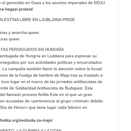
ite el genocidio en Gaza y los asuntos imperiales de EEUU
ara-hegazi-protest/
ALESTINA LIBRE EN LJUBLJANA PRIDE
tinas y anarcha-queer.
uras queer.
STAS PERSIGUIDOS EN HUNGRÍA
la embajada de Hungría en Liubliana para expresar su
perseguidos por sus actividades políticas y encarcelados
o. La campaña también llamó la atención sobre la brutal
ciones de la huelga de hambre de Maja tras su traslado a
a tuvo lugar en el marco de las jornadas antifascistas de
mité de Solidaridad Antifascista de Budapest. Este
del llamado proceso Antifa-Este en el que un gran
on acusadas de «pertenencia al grupo criminal» debido
 «Día de Honor» que tiene lugar cada febrero en
rhistka.org/svoboda-za-majo/
MENTO, LA GUERRA Y LA OTAN