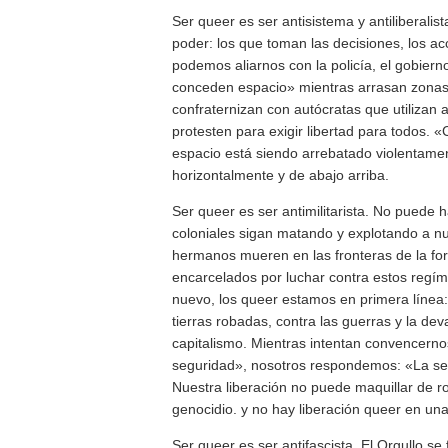
Ser queer es ser antisistema y antiliberalis
poder: los que toman las decisiones, los ac
podemos aliarnos con la policía, el gobiern
conceden espacio» mientras arrasan zonas 
confraternizan con autócratas que utilizan a
protesten para exigir libertad para todos.
espacio está siendo arrebatado violentame
horizontalmente y de abajo arriba.
Ser queer es ser antimilitarista. No puede 
coloniales sigan matando y explotando a n
hermanos mueren en las fronteras de la fo
encarcelados por luchar contra estos regím
nuevo, los queer estamos en primera línea:
tierras robadas, contra las guerras y la dev
capitalismo. Mientras intentan convencern
seguridad», nosotros respondemos: «La segu
Nuestra liberación no puede maquillar de ro
genocidio. y no hay liberación queer en un
Ser queer es ser antifascista. El Orgullo se f