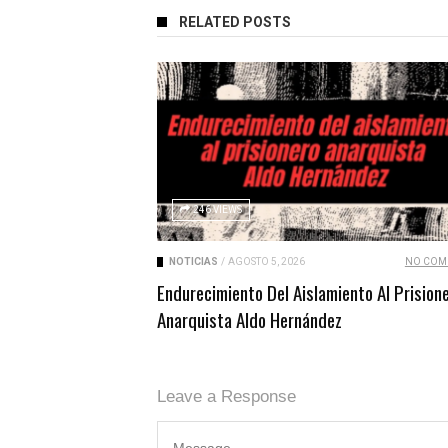
RELATED POSTS
246 VIEWS
NOTICIAS
/
AGOSTO 5, 2026
NO COM
Endurecimiento Del Aislamiento Al Prision
Anarquista Aldo Hernández
Leave a Response