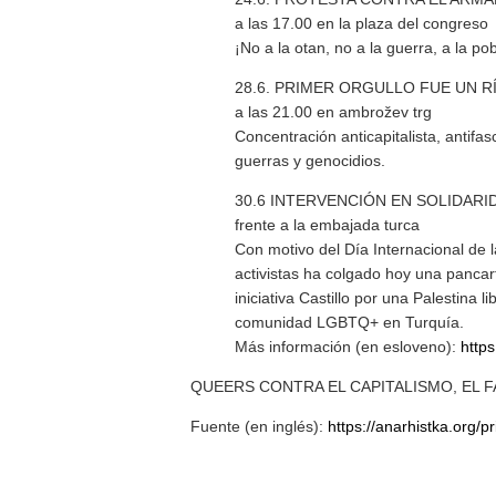
a las 17.00 en la plaza del congreso
¡No a la otan, no a la guerra, a la po
28.6. PRIMER ORGULLO FUE UN R
a las 21.00 en ambrožev trg
Concentración anticapitalista, antifasc
guerras y genocidios.
30.6 INTERVENCIÓN EN SOLIDAR
frente a la embajada turca
Con motivo del Día Internacional de 
activistas ha colgado hoy una pancarta
iniciativa Castillo por una Palestina 
comunidad LGBTQ+ en Turquía.
Más información (en esloveno):
https
QUEERS CONTRA EL CAPITALISMO, EL 
Fuente (en inglés):
https://anarhistka.org/pr