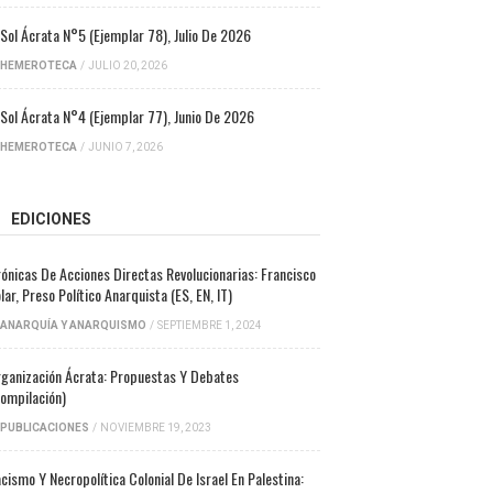
 Sol Ácrata N°5 (ejemplar 78), Julio De 2026
HEMEROTECA
/
JULIO 20, 2026
 Sol Ácrata N°4 (ejemplar 77), Junio De 2026
HEMEROTECA
/
JUNIO 7, 2026
EDICIONES
ónicas De Acciones Directas Revolucionarias: Francisco
lar, Preso Político Anarquista (ES, EN, IT)
ANARQUÍA Y ANARQUISMO
/
SEPTIEMBRE 1, 2024
ganización Ácrata: Propuestas Y Debates
ompilación)
PUBLICACIONES
/
NOVIEMBRE 19, 2023
cismo Y Necropolítica Colonial De Israel En Palestina: