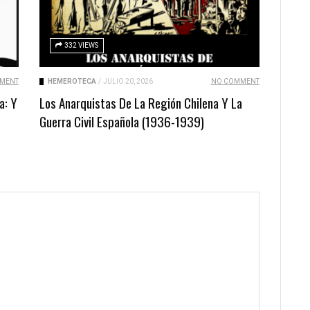
332 VIEWS
MENT
HEMEROTECA
/
JULIO 20, 2026
NO COMMENT
a: Y
Los Anarquistas De La Región Chilena Y La
Guerra Civil Española (1936-1939)