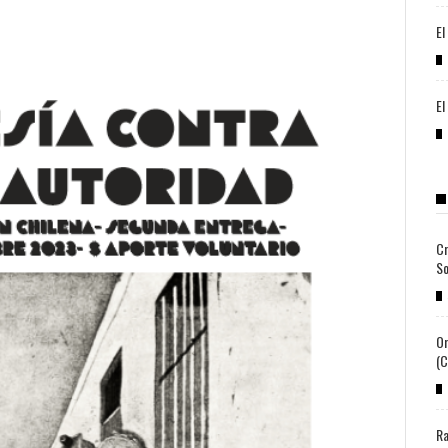
El
El
Cr
So
Or
(c
Ra