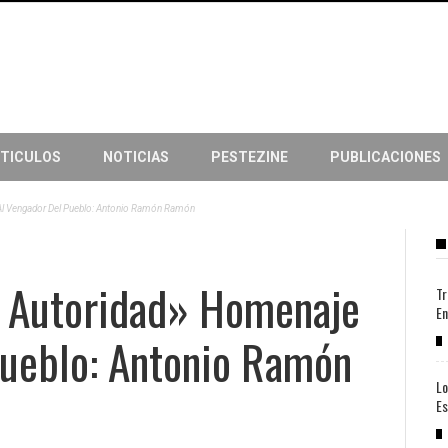
TICULOS
NOTICIAS
PESTEZINE
PUBLICACIONES
Al Vengador Del Pueblo: Antonio Ramón Ramón
a Autoridad» Homenaje
Tr
En
Pueblo: Antonio Ramón
Lo
Es