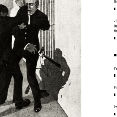
No
«P
Cu
Na
Pe
Pe
Pe