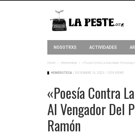
NOSOTRXS
ACTIVIDADES
AR
Home
Hemeroteca
«Poesía Contra La Autoridad» Homenaje 
HEMEROTECA
/
DICIEMBRE 15, 2023
/
1019 VIEWS
«Poesía Contra L
Al Vengador Del 
Ramón