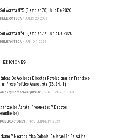
 Sol Ácrata N°5 (ejemplar 78), Julio De 2026
HEMEROTECA
/
JULIO 20, 2026
 Sol Ácrata N°4 (ejemplar 77), Junio De 2026
HEMEROTECA
/
JUNIO 7, 2026
EDICIONES
ónicas De Acciones Directas Revolucionarias: Francisco
lar, Preso Político Anarquista (ES, EN, IT)
ANARQUÍA Y ANARQUISMO
/
SEPTIEMBRE 1, 2024
ganización Ácrata: Propuestas Y Debates
ompilación)
PUBLICACIONES
/
NOVIEMBRE 19, 2023
cismo Y Necropolítica Colonial De Israel En Palestina: