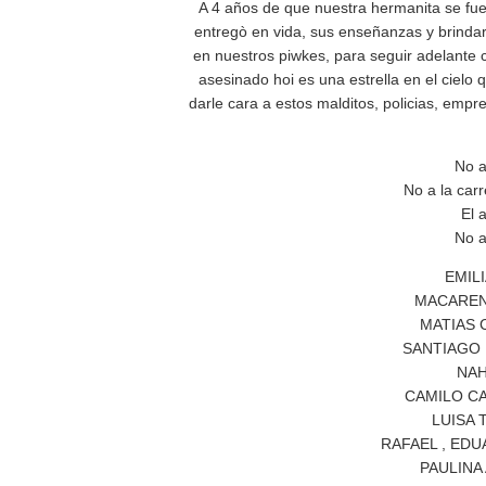
A 4 años de que nuestra hermanita se fu
entregò en vida, sus enseñanzas y brindar
en nuestros piwkes, para seguir adelante
asesinado hoi es una estrella en el cielo
darle cara a estos malditos, policias, empr
No a
No a la carr
El 
No a
EMIL
MACAREN
MATIAS 
SANTIAGO
NAH
CAMILO C
LUISA
RAFAEL , ED
PAULINA