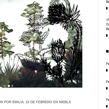
No
«P
Cu
Na
Pe
Pe
Pe
 POR EMILIA, 15 DE FEBRERO EN NIEBLA