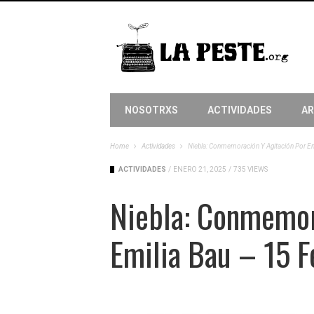
NOSOTRXS
ACTIVIDADES
AR
Home
Actividades
Niebla: Conmemoración Y Agitación Por Em
ACTIVIDADES
/
ENERO 21, 2025
/
735 VIEWS
Niebla: Conmemor
Emilia Bau – 15 F