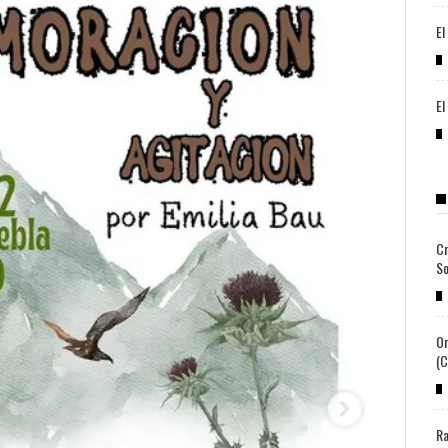
El
El
Cr
So
Or
(c
Ra