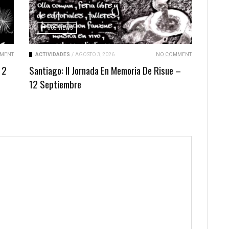
305 VIEWS
MENT
ACTIVIDADES
/
AGOSTO 3, 2026
NO COMMENT
 2
Santiago: II Jornada En Memoria De Risue –
12 Septiembre