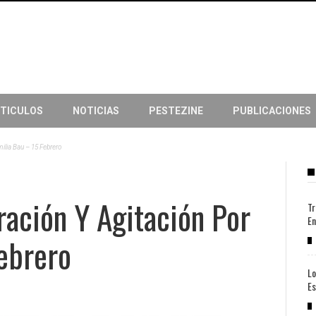
TICULOS
NOTICIAS
PESTEZINE
PUBLICACIONES
ilia Bau – 15 Febrero
ación Y Agitación Por
Tr
En
ebrero
Lo
Es