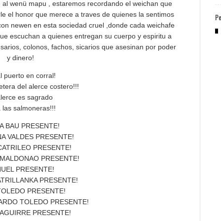
e al wenü mapu , estaremos recordando el weichan que
le el honor que merece a traves de quienes la sentimos
Pe
 con newen en esta sociedad cruel ,donde cada weichafe
 que escuchan a quienes entregan su cuerpo y espiritu a
esarios, colonos, fachos, sicarios que asesinan por poder
y dinero!
l puerto en corral!
etera del alerce costero!!!
alerce es sagrado
 las salmoneras!!!
IA BAU PRESENTE!
A VALDES PRESENTE!
CATRILEO PRESENTE!
 MALDONAO PRESENTE!
UEL PRESENTE!
ATRILLANKA PRESENTE!
 TOLEDO PRESENTE!
UARDO TOLEDO PRESENTE!
 AGUIRRE PRESENTE!