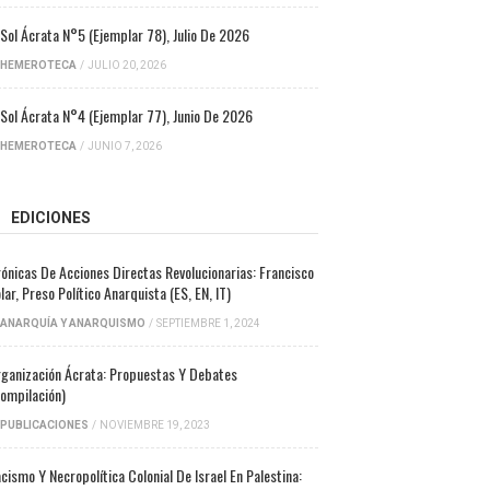
 Sol Ácrata N°5 (ejemplar 78), Julio De 2026
HEMEROTECA
/
JULIO 20, 2026
 Sol Ácrata N°4 (ejemplar 77), Junio De 2026
HEMEROTECA
/
JUNIO 7, 2026
EDICIONES
ónicas De Acciones Directas Revolucionarias: Francisco
lar, Preso Político Anarquista (ES, EN, IT)
ANARQUÍA Y ANARQUISMO
/
SEPTIEMBRE 1, 2024
ganización Ácrata: Propuestas Y Debates
ompilación)
PUBLICACIONES
/
NOVIEMBRE 19, 2023
cismo Y Necropolítica Colonial De Israel En Palestina: