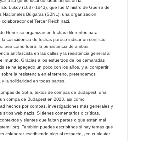
ar a su gente local de ideas afines en la
isto Lukov (1887-1943), que fue Ministro de Guerra de
es Nacionales Búlgaras (SBNL), una organización
 colaborador del Tercer Reich nazi.
de Honor se organizan en fechas diferentes para
la coincidencia de fechas parece indicar un conflicto
s. Sea como fuere, la persistencia de ambas
cia antifascista en las calles y la resistencia general al
 el mundo. Gracias a los esfuerzos de los camaradas
azis se ha apagado un poco con los años, y al compartir
s sobre la resistencia en el terreno, pretendemos
 y la solidaridad en todas partes.
 compas de Sofía, textos de compas de Budapest, una
a un compa de Budapest en 2023, así como
idad hechos por compas, investigaciones más generales y
itios web nazis. Si tienes comentarios o críticas,
 contextos y sientes que faltan partes o que están mal
stemli.org. También puedes escribirnos si hay temas que
s colaborar escribiendo algo al respecto, ¡en cualquier