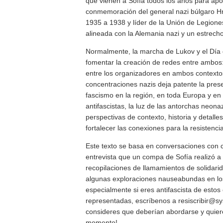
que vienen a Sofía todos los años para apoy
conmemoración del general nazi búlgaro Hr
1935 a 1938 y líder de la Unión de Legion
alineada con la Alemania nazi y un estrecho
Normalmente, la marcha de Lukov y el Día 
fomentar la creación de redes entre ambos: 
entre los organizadores en ambos contexto
concentraciones nazis deja patente la presen
fascismo en la región, en toda Europa y en
antifascistas, la luz de las antorchas neon
perspectivas de contexto, historia y detalle
fortalecer las conexiones para la resistencia
Este texto se basa en conversaciones con
entrevista que un compa de Sofía realizó 
recopilaciones de llamamientos de solidar
algunas exploraciones nauseabundas en los s
especialmente si eres antifascista de estos
representadas, escríbenos a resiscribir@sy
consideres que deberían abordarse y quiere
momento!