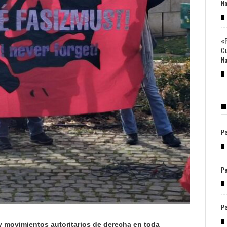
No
«P
Cu
Na
Pe
Pe
Pe
 y movimientos autoritarios de derecha en toda