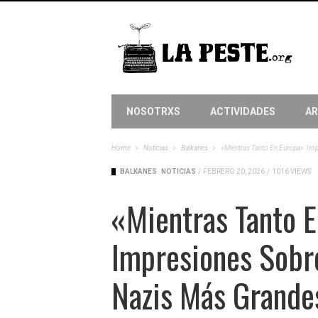
NOSOTRXS
ACTIVIDADES
AR
Home
Noticias
Balkanes
«Mientras Tanto En Europa»: Im
BALKANES
NOTICIAS
/
FEBRERO 20, 2026
/
1016 VIEWS
«Mientras Tanto E
Impresiones Sobr
Nazis Más Grande