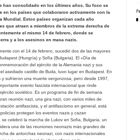
e han consolidado en los últimos años. Su foco se
Pe
e en los países que colaboraron activamente con la
a Mundial. Estos países organizan cada año
es que atraen a miembros de la extrema derecha de
entemente el mismo 14 de febrero, donde se
erra y a los asesinos en masa nazis.
mente con el 14 de febrero, sucedió dos de las mayores
dapest (Hungría) y Sofía (Bulgaria). El «Día de
nmemoración del ejército de la Alemania nazi y sus
el asediado castillo de Buda, tuvo lugar en Budapest. En
s y sufrieron una muerte vergonzosa, pero desde 1997,
mportante evento fascista internacional que rinde
jército soviético. Es un programa de fin de semana
ran reunión nazi, una gira nazi, con varios miles de
tación antifascista, y el antifascismo en general, está
 policías protegen los eventos nazis y cazan
, se celebró la marcha de Lukov en Sofía, Bulgaria, un
idera una de las reuniones neonazis más grandes de
rcha de antorchas neonazi, con nazis internacionales