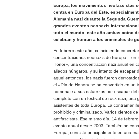
Europa, los movimientos neofascistas s
centra en Europa del Este, especialment
Alemania nazi durante la Segunda Guerr
grandes eventos neonazis internacional
todo el mundo, este año ambas coincid
celebran y honran a los criminales de gu
En febrero este año, coincidiendo concreta
concentraciones neonazis de Europa – en Bu
Honor», una concentración nazi anual en co
aliados húngaros, y su intento de escapar d
aquel entonces, los nazis fueron derrotado
el «Día de Honor» se ha convertido en un i
homenaje a sus esfuerzos por escapar del e
completo con un festival de rock nazi, una g
asistentes de toda Europa. La contramanifes
prohibido y criminalizado. Varios cientos de
antifascistas. Ese mismo día, 14 de febrero
evento anual desde 2003. También se cons
Europa, consiste principalmente en una ma