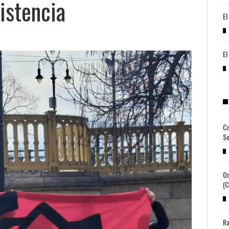
istencia
El
El
Cr
So
Or
(c
Ra