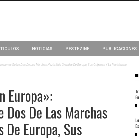
TICULOS
NOTICIAS
PESTEZINE
PUBLICACIONES
presiones Sobre Dos De Las Marchas Nazis Más Grandes De Europa, Sus Orígenes Y La Resistencia
n Europa»:
Tr
En
e Dos De Las Marchas
Lo
s De Europa, Sus
Es