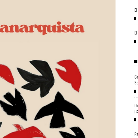
El
El
Cr
So
Or
(c
Ra