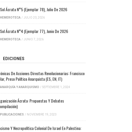
 Sol Ácrata N°5 (ejemplar 78), Julio De 2026
HEMEROTECA
/
JULIO 20, 2026
 Sol Ácrata N°4 (ejemplar 77), Junio De 2026
HEMEROTECA
/
JUNIO 7, 2026
EDICIONES
ónicas De Acciones Directas Revolucionarias: Francisco
lar, Preso Político Anarquista (ES, EN, IT)
ANARQUÍA Y ANARQUISMO
/
SEPTIEMBRE 1, 2024
ganización Ácrata: Propuestas Y Debates
ompilación)
PUBLICACIONES
/
NOVIEMBRE 19, 2023
cismo Y Necropolítica Colonial De Israel En Palestina: