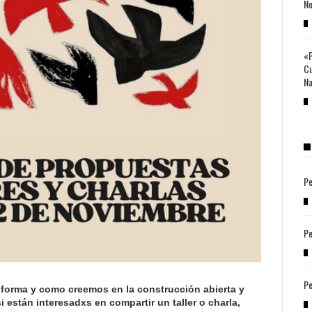
No
«P
Cu
Na
Pe
Pe
Pe
forma y como creemos en la construcción abierta y
i están interesadxs en compartir un taller o charla,