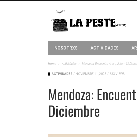
NOSOTRXS
ACTIVIDADES
AR
Home
Actividades
Mendoza: Encuentro Anarquista – 13 Dicie
ACTIVIDADES
/
NOVIEMBRE 11, 2025
/
633 VIEWS
Mendoza: Encuent
Diciembre