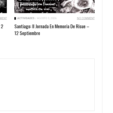
309 VIEWS
MENT
ACTIVIDADES
/
AGOSTO 3, 2026
NO COMMENT
 2
Santiago: II Jornada En Memoria De Risue –
12 Septiembre