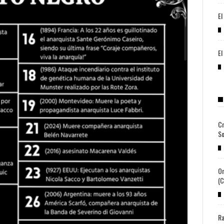
El
El
Cr
So
Or
(c
Ra