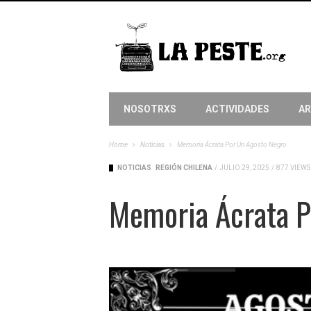
NOSOTRXS
ACTIVIDADES
AR
Home
Noticias
Memoria Ácrata Por Un Agosto Negro
NOTICIAS
REGIÓN CHILENA
/
JULIO 29, 2025
/
877 VIEWS
Memoria Ácrata P