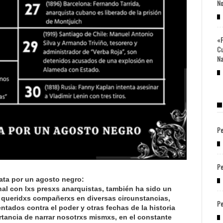
No
«P
Cu
Na
Pe
Pe
ata por un agosto negro:
al con lxs presxs anarquistas, también ha sido un
queridxs compañerxs en diversas circunstancias,
Pe
tados contra el poder y otras fechas de la historia
rtancia de narrar nosotrxs mismxs, en el constante