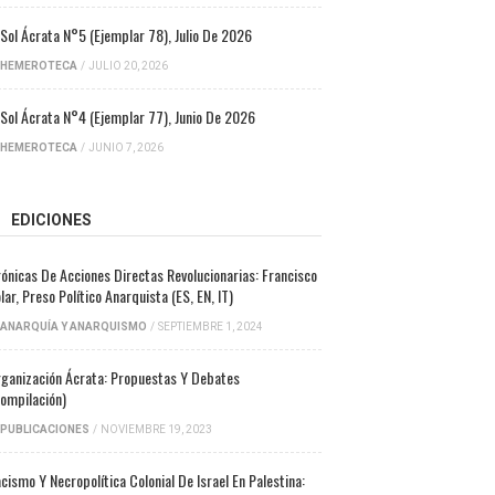
 Sol Ácrata N°5 (ejemplar 78), Julio De 2026
HEMEROTECA
/
JULIO 20, 2026
 Sol Ácrata N°4 (ejemplar 77), Junio De 2026
HEMEROTECA
/
JUNIO 7, 2026
EDICIONES
ónicas De Acciones Directas Revolucionarias: Francisco
lar, Preso Político Anarquista (ES, EN, IT)
ANARQUÍA Y ANARQUISMO
/
SEPTIEMBRE 1, 2024
ganización Ácrata: Propuestas Y Debates
ompilación)
PUBLICACIONES
/
NOVIEMBRE 19, 2023
cismo Y Necropolítica Colonial De Israel En Palestina: