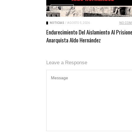
258 VIEWS
NOTICIAS
/
AGOSTO 5, 2026
NO COM
Endurecimiento Del Aislamiento Al Prision
Anarquista Aldo Hernández
Leave a Response