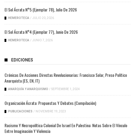
El Sol Ácrata N°5 (ejemplar 78), Julio De 2026
HEMEROTECA
/
JULIO 20, 2026
El Sol Ácrata N°4 (ejemplar 77), Junio De 2026
HEMEROTECA
/
JUNIO 7, 2026
EDICIONES
Crónicas De Acciones Directas Revolucionarias: Francisco Solar, Preso Político
Anarquista (ES, EN, IT)
ANARQUÍA Y ANARQUISMO
/
SEPTIEMBRE 1, 2024
Organización Ácrata: Propuestas Y Debates (compilación)
PUBLICACIONES
/
NOVIEMBRE 19, 2023
Racismo Y Necropolítica Colonial De Israel En Palestina: Notas Sobre El Vínculo
Entre Imaginación Y Violencia