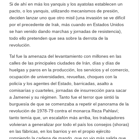
Si de ahí en más los yanquis y los ayatolas establecen un
pacto, o los yanquis, utilizando mecanismos de presión,
deciden lanzar uno que otro misil (una invasión se ve difícil
por el precedente de Irak, más cuando en Estados Unidos
se han venido dando marchas y jornadas de resistencia),
todo ello pretenden que sea sobre la derrota de la
revolución.
Tal fue la amenaza del levantamiento con millones en las
calles de las principales ciudades de Irán, días y días de
huelgas y paros en la producción, los servicios y el comercio,
ocupación de universidades, revueltas, choques con la
policía y los agentes del Estado, barricadas, asalto a
comisarías y cuarteles, jornadas de insurrección para sacar
a Jamenei y su régimen. Tanto fue el terror que sintió la
burguesía de que se comenzaba a repetir el panorama de la
revolución de 1978-79 contra el monarca Reza Pahlaví;
tanto temía que, un escalafón más arriba, los trabajadores
volvieran a generalizar por todo el país los consejos (shoras)
en las fábricas, en los barrios y en el propio ejército
rompiendo la cadena de mando, que no vio más salida que