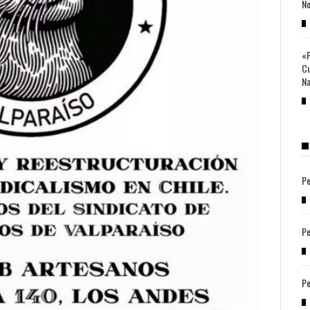
No
«P
Cu
Na
Pe
Pe
Pe