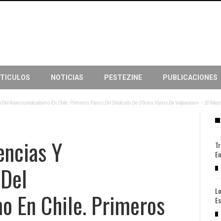
TICULOS
NOTICIAS
PESTEZINE
PUBLICACIONES
 Del Anarcosindicalismo En Chile. Primeros Pasos Del Sindicato De Oficios Varios De Valparaíso» – 20 Mar
encias Y
Tr
En
 Del
Lo
o En Chile. Primeros
Es