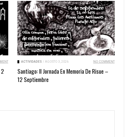
307 VIEWS
MENT
ACTIVIDADES
/
AGOSTO 3, 2026
NO COMMENT
 2
Santiago: II Jornada En Memoria De Risue –
12 Septiembre