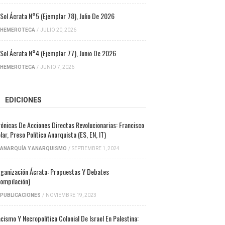
 Sol Ácrata N°5 (ejemplar 78), Julio De 2026
HEMEROTECA
/
JULIO 20, 2026
 Sol Ácrata N°4 (ejemplar 77), Junio De 2026
HEMEROTECA
/
JUNIO 7, 2026
EDICIONES
ónicas De Acciones Directas Revolucionarias: Francisco
lar, Preso Político Anarquista (ES, EN, IT)
ANARQUÍA Y ANARQUISMO
/
SEPTIEMBRE 1, 2024
ganización Ácrata: Propuestas Y Debates
ompilación)
PUBLICACIONES
/
NOVIEMBRE 19, 2023
cismo Y Necropolítica Colonial De Israel En Palestina: