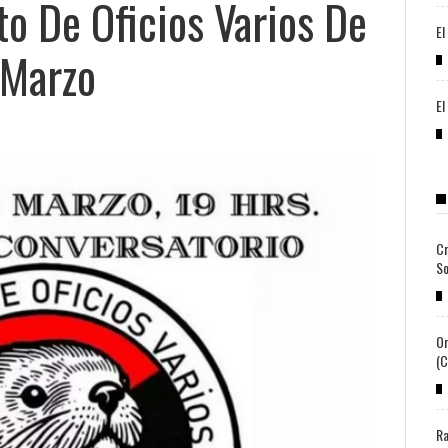
to De Oficios Varios De
El
 Marzo
El
Cr
So
Or
(c
Ra