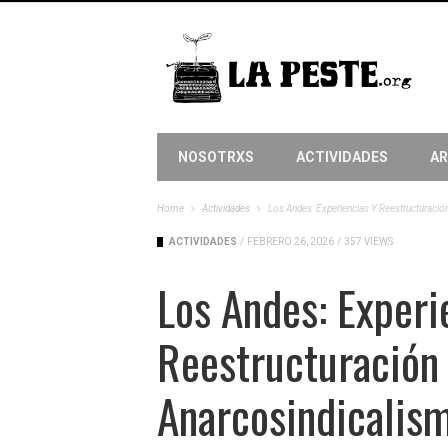
NOSOTRXS
ACTIVIDADES
AR
Home
Actividades
Los Andes: Experiencias Y Reestructuración
ACTIVIDADES
/
FEBRERO 26, 2026
/
357 VIEWS
Los Andes: Experi
Reestructuración
Anarcosindicalism