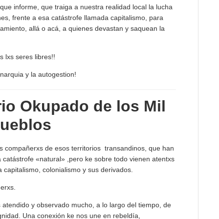
e informe, que traiga a nuestra realidad local la lucha
, frente a esa catástrofe llamada capitalismo, para
amiento, allá o acá, a quienes devastan y saquean la
s lxs seres libres!!
anarquia y la autogestion!
orio Okupado de los Mil
ueblos
xs compañerxs de esos territorios transandinos, que han
atástrofe «natural» ,pero ke sobre todo vienen atentxs
a capitalismo, colonialismo y sus derivados.
erxs.
s atendido y observado mucho, a lo largo del tiempo, de
dignidad. Una conexión ke nos une en rebeldía,