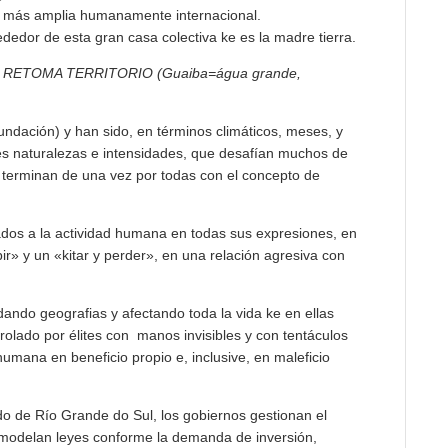
a más amplia humanamente internacional.
dedor de esta gran casa colectiva ke es la madre tierra.
UE RETOMA TERRITORIO
(Guaiba=água grande,
nundación) y han sido, en términos climáticos, meses, y
es naturalezas e intensidades, que desafían muchos de
e terminan de una vez por todas con el concepto de
ados a la actividad humana en todas sus expresiones, en
bir» y un «kitar y perder», en una relación agresiva con
ndo geografias y afectando toda la vida ke en ellas
rolado por élites con manos invisibles y con tentáculos
umana en beneficio propio e, inclusive, en maleficio
do de Río Grande do Sul, los gobiernos gestionan el
y modelan leyes conforme la demanda de inversión,