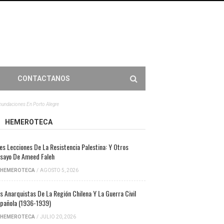
CONTACTANOS
Inundaciones En Porto Alegre
HEMEROTECA
es Lecciones De La Resistencia Palestina: Y Otros
sayo De Ameed Faleh
HEMEROTECA
/
AGOSTO 5, 2026
s Anarquistas De La Región Chilena Y La Guerra Civil
pañola (1936-1939)
HEMEROTECA
/
JULIO 20, 2026