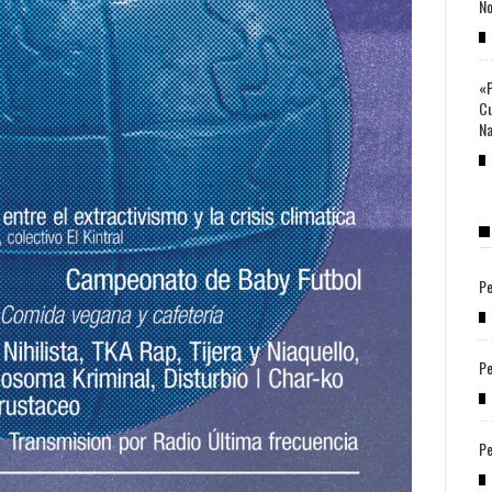
No
«P
Cu
Na
Pe
Pe
Pe