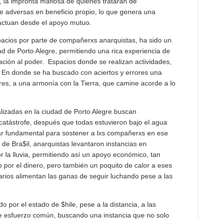
”, la impronta mafiosa de quienes tratarán de
 adversas en beneficio propio, lo que genera una
actuan desde el apoyo mutuo.
pacios por parte de compañerxs anarquistas, ha sido un
ad de Porto Alegre, permitiendo una rica experiencia de
ación al poder. Espacios donde se realizan actividades,
s. En donde se ha buscado con aciertos y errores una
es, a una armonía con la Tierra, que camine acorde a lo
alizadas en la ciudad de Porto Alegre buscan
 catástrofe, después que todas estuvieron bajo el agua
lar fundamental para sostener a lxs compañerxs en ese
 de Bra$il, anarquistas levantaron instancias en
r la lluvia, permitiendo así un apoyo económico, tan
por el dinero, pero también un poquito de calor a eses
arios alimentan las ganas de seguir luchando pese a las
o por el estado de $hile, pese a la distancia, a las
e esfuerzo común, buscando una instancia que no solo