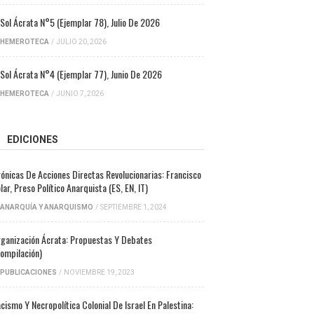
 Sol Ácrata N°5 (ejemplar 78), Julio De 2026
HEMEROTECA
/
JULIO 20, 2026
 Sol Ácrata N°4 (ejemplar 77), Junio De 2026
HEMEROTECA
/
JUNIO 7, 2026
EDICIONES
ónicas De Acciones Directas Revolucionarias: Francisco
lar, Preso Político Anarquista (ES, EN, IT)
ANARQUÍA Y ANARQUISMO
/
SEPTIEMBRE 1, 2024
ganización Ácrata: Propuestas Y Debates
ompilación)
PUBLICACIONES
/
NOVIEMBRE 19, 2023
cismo Y Necropolítica Colonial De Israel En Palestina: