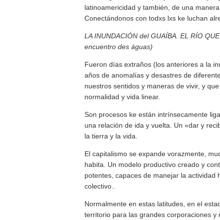
latinoamericidad y también, de una maner
Conectándonos con todxs lxs ke luchan alre
LA INUNDACIÓN del GUAÍBA. EL RÍO Q
encuentro des águas)
Fueron días extraños (los anteriores a la i
años de anomalías y desastres de diferent
nuestros sentidos y maneras de vivir, y qu
normalidad y vida linear.
Son procesos ke están intrínsecamente lig
una relación de ida y vuelta. Un «dar y reci
la tierra y la vida.
El capitalismo se expande vorazmente, muda
habita. Un modelo productivo creado y cont
potentes, capaces de manejar la actividad h
colectivo..
Normalmente en estas latitudes, en el esta
territorio para las grandes corporaciones 