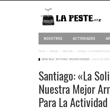
NOSOTRXS
ACTIVIDADES
AR
Home
Noticias
Abya Yala
Santiago: «La Solidaridad Ácrat
ABYA YALA
NOTICIAS
REGIÓN CHILENA
/
JULIO 30, 2024
Santiago: «La Sol
Nuestra Mejor Ar
Para La Actividad