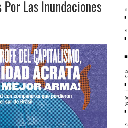
 Por Las Inundaciones
El
El
Cr
So
Or
(c
Ra