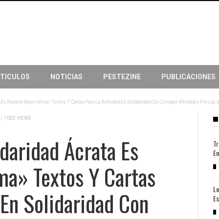
TICULOS
NOTICIAS
PESTEZINE
PUBLICACIONES
a Es Nuestra Mejor Arma» Textos Y Cartas Para La Actividad En Solidaridad Con Compas Afectadxs Por Las 
/
1032 VIEWS
idaridad Ácrata Es
Tr
En
ma» Textos Y Cartas
Lo
 En Solidaridad Con
Es