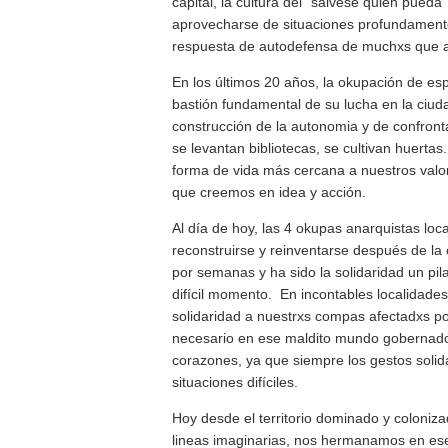
capital, la cultura del “sálvese quien pueda
aprovecharse de situaciones profundamente
respuesta de autodefensa de muchxs que 
En los últimos 20 años, la okupación de es
bastión fundamental de su lucha en la ciud
construcción de la autonomia y de confront
se levantan bibliotecas, se cultivan huerta
forma de vida más cercana a nuestros valor
que creemos en idea y acción.
Al día de hoy, las 4 okupas anarquistas loc
reconstruirse y reinventarse después de la
por semanas y ha sido la solidaridad un pi
difícil momento. En incontables localidades
solidaridad a nuestrxs compas afectadxs po
necesario en ese maldito mundo gobernado 
corazones, ya que siempre los gestos solid
situaciones difíciles.
Hoy desde el territorio dominado y colonizad
lineas imaginarias, nos hermanamos en es