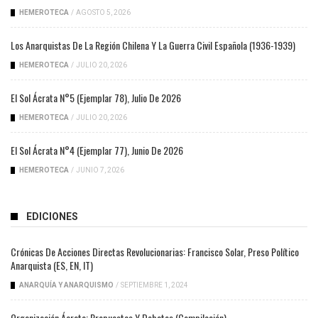
HEMEROTECA
/
AGOSTO 5, 2026
Los Anarquistas De La Región Chilena Y La Guerra Civil Española (1936-1939)
HEMEROTECA
/
JULIO 20, 2026
El Sol Ácrata N°5 (ejemplar 78), Julio De 2026
HEMEROTECA
/
JULIO 20, 2026
El Sol Ácrata N°4 (ejemplar 77), Junio De 2026
HEMEROTECA
/
JUNIO 7, 2026
EDICIONES
Crónicas De Acciones Directas Revolucionarias: Francisco Solar, Preso Político
Anarquista (ES, EN, IT)
ANARQUÍA Y ANARQUISMO
/
SEPTIEMBRE 1, 2024
Organización Ácrata: Propuestas Y Debates (compilación)