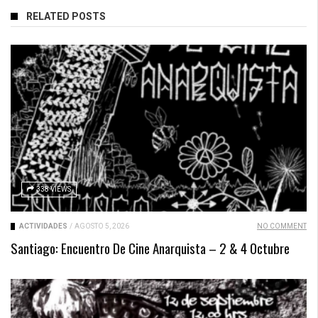
RELATED POSTS
338 VIEWS
ACTIVIDADES
/
AGOSTO 5, 2026
NO COMMENT
Santiago: Encuentro De Cine Anarquista – 2 & 4 Octubre