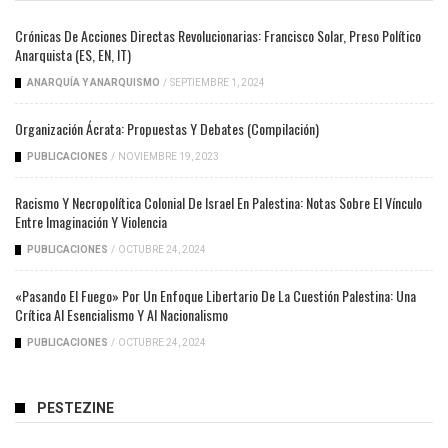
Crónicas De Acciones Directas Revolucionarias: Francisco Solar, Preso Político
Anarquista (ES, EN, IT)
ANARQUÍA Y ANARQUISMO
/
SEPTIEMBRE 1, 2024
Organización Ácrata: Propuestas Y Debates (compilación)
PUBLICACIONES
/
NOVIEMBRE 19, 2023
Racismo Y Necropolítica Colonial De Israel En Palestina: Notas Sobre El Vínculo
Entre Imaginación Y Violencia
PUBLICACIONES
/
OCTUBRE 24, 2024
«Pasando El Fuego» Por Un Enfoque Libertario De La Cuestión Palestina: Una
Crítica Al Esencialismo Y Al Nacionalismo
PUBLICACIONES
/
OCTUBRE 24, 2024
PESTEZINE