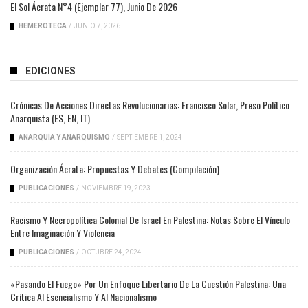
El Sol Ácrata N°4 (ejemplar 77), Junio De 2026
HEMEROTECA
/
JUNIO 7, 2026
EDICIONES
Crónicas De Acciones Directas Revolucionarias: Francisco Solar, Preso Político
Anarquista (ES, EN, IT)
ANARQUÍA Y ANARQUISMO
/
SEPTIEMBRE 1, 2024
Organización Ácrata: Propuestas Y Debates (compilación)
PUBLICACIONES
/
NOVIEMBRE 19, 2023
Racismo Y Necropolítica Colonial De Israel En Palestina: Notas Sobre El Vínculo
Entre Imaginación Y Violencia
PUBLICACIONES
/
OCTUBRE 24, 2024
«Pasando El Fuego» Por Un Enfoque Libertario De La Cuestión Palestina: Una
Crítica Al Esencialismo Y Al Nacionalismo