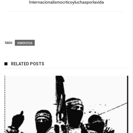
Internacionalismocrticoyluchasporlavida
TAGS:
HEMEROTECA
RELATED POSTS