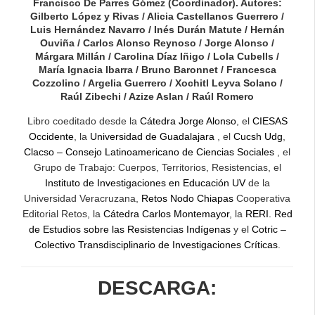
Francisco De Parres Gómez (Coordinador). Autores:
Gilberto López y Rivas / Alicia Castellanos Guerrero /
Luis Hernández Navarro / Inés Durán Matute / Hernán
Ouviña / Carlos Alonso Reynoso / Jorge Alonso /
Márgara Millán / Carolina Díaz Iñigo / Lola Cubells /
María Ignacia Ibarra / Bruno Baronnet / Francesca
Cozzolino / Argelia Guerrero / Xochitl Leyva Solano /
Raúl Zibechi / Azize Aslan / Raúl Romero
Libro coeditado desde la
Cátedra Jorge Alonso
, el
CIESAS
Occidente
, la
Universidad de Guadalajara
, el
Cucsh Udg
,
Clacso – Consejo Latinoamericano de Ciencias Sociales
, el
Grupo de Trabajo: Cuerpos, Territorios, Resistencias, el
Instituto de Investigaciones en Educación UV
de la
Universidad Veracruzana,
Retos Nodo Chiapas
Cooperativa
Editorial Retos, la
Cátedra Carlos Montemayor
, la
RERI. Red
de Estudios sobre las Resistencias Indígenas
y el
Cotric –
Colectivo Transdisciplinario de Investigaciones Críticas
.
DESCARGA: