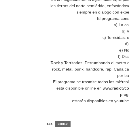
las tierras del norte semiárido, enfocándo
siempre en dialogo con exper
El programa consi
a) La c
b) V
c) Terricidas: 
d)
e) No
f) Dic
‘Rock y Territorios: Derrumbando el metro 
rock, metal, punk, handcore, rap. Cada ca
por ba
El programa se trasmite todos los miérco
está disponible online en
www.radiotvcol
prog
estarán disponibles en youtub
TAGS:
NOTICIAS