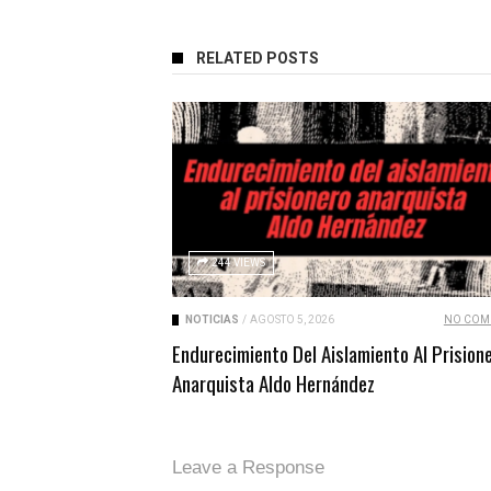
RELATED POSTS
244 VIEWS
NOTICIAS
/
AGOSTO 5, 2026
NO COM
Endurecimiento Del Aislamiento Al Prision
Anarquista Aldo Hernández
Leave a Response