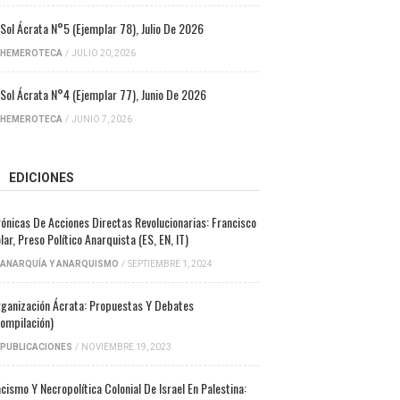
 Sol Ácrata N°5 (ejemplar 78), Julio De 2026
HEMEROTECA
/
JULIO 20, 2026
 Sol Ácrata N°4 (ejemplar 77), Junio De 2026
HEMEROTECA
/
JUNIO 7, 2026
EDICIONES
ónicas De Acciones Directas Revolucionarias: Francisco
lar, Preso Político Anarquista (ES, EN, IT)
ANARQUÍA Y ANARQUISMO
/
SEPTIEMBRE 1, 2024
ganización Ácrata: Propuestas Y Debates
ompilación)
PUBLICACIONES
/
NOVIEMBRE 19, 2023
cismo Y Necropolítica Colonial De Israel En Palestina: