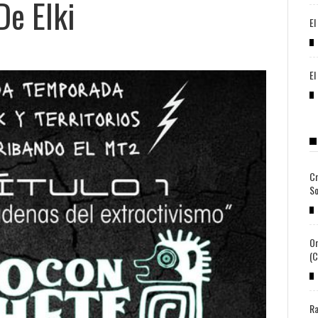
De Elki
El
El
Cr
So
Or
(c
Ra