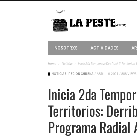
NOSOTRXS
ACTIVIDADES
AR
Home
Noticias
Inicia 2da Temporada De «Rock Y Territorios: 
NOTICIAS
REGIÓN CHILENA
/
ABRIL 10, 2024
/
888 VIEWS
Inicia 2da Tempo
Territorios: Derr
Programa Radial A