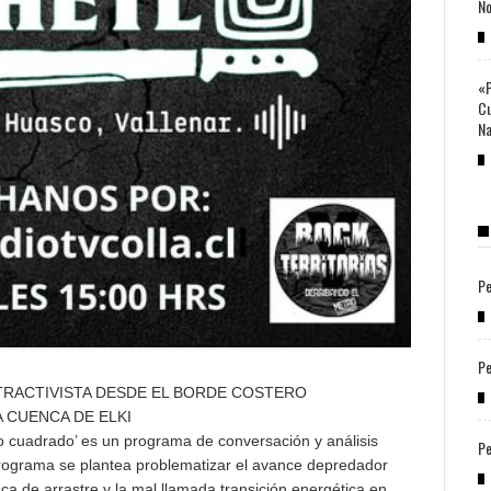
No
«P
Cu
Na
Pe
Pe
TRACTIVISTA DESDE EL BORDE COSTERO
A CUENCA DE ELKI
o cuadrado’ es un programa de conversación y análisis
Pe
l programa se plantea problematizar el avance depredador
sca de arrastre y la mal llamada transición energética en