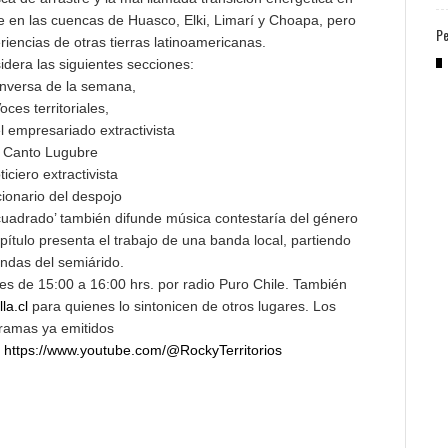
se en las cuencas de Huasco, Elki, Limarí y Choapa, pero
Pe
iencias de otras tierras latinoamericanas.
dera las siguientes secciones:
onversa de la semana,
oces territoriales,
el empresariado extractivista
 Canto Lugubre
ticiero extractivista
cionario del despojo
cuadrado’ también difunde música contestaría del género
pítulo presenta el trabajo de una banda local, partiendo
ndas del semiárido.
les de 15:00 a 16:00 hrs. por radio Puro Chile. También
la.cl
para quienes lo sintonicen de otros lugares. Los
ramas ya emitidos
e
https://www.youtube.com/@RockyTerritorios