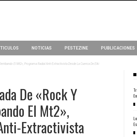
TICULOS
NOTICIAS
PESTEZINE
PUBLICACIONES
Derribando El Mt2», Programa Radial Anti-Extractivista Desde La Cuenca De Elki
rada De «Rock Y
Tr
En
ibando El Mt2»,
Lo
nti-Extractivista
Es